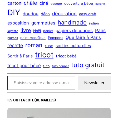
châle
carton
ciné
couverture bébé
couture
cuisine
DIY
décoration
doudou
déco
easy craft
handmade
exposition
gommettes
indien
livre
Paris
papiers découpés
Noël
layette
papier
Que faire à Paris
point mosaïque
Pompons
plumes
roman
recette
sorties culturelles
rose
tricot
Sortir à Paris
tricot bébé
tuto gratuit
tricot pour bébé
tuto
tuto bonnet
Saisissez votre adresse e-mail…
Newsletter
ILS ONT LA COTE (DE MAILLES)