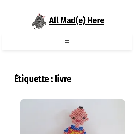
Aller
au
All Mad(e) Here
contenu
Étiquette :
livre