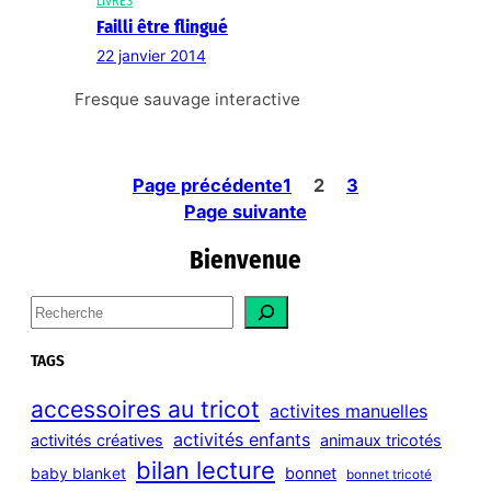
LIVRES
Failli être flingué
22 janvier 2014
Fresque sauvage interactive
Page précédente
1
2
3
Page suivante
Bienvenue
S
e
a
TAGS
r
c
accessoires au tricot
activites manuelles
h
activités enfants
activités créatives
animaux tricotés
bilan lecture
bonnet
baby blanket
bonnet tricoté