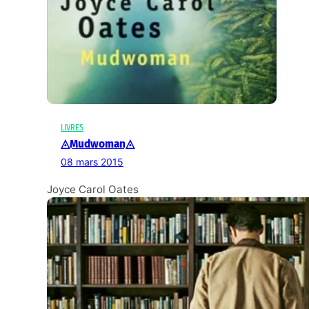
LIVRES
◬Mudwoman◬
08 mars 2015
Joyce Carol Oates