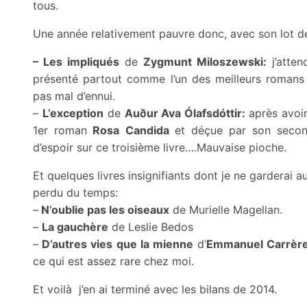
tous.
Une année relativement pauvre donc, avec son lot d
– Les impliqués
de
Zygmunt Miloszewski:
j’atte
présenté partout comme l’un des meilleurs romans n
pas mal d’ennui.
–
L’exception
de
Auður Ava Ólafsdóttir:
après avoi
1er roman
Rosa Candida
et
déçue par son secon
d’espoir s
ur ce troisième livre….Mauvaise pioche.
Et quelques livres insignifiants dont je ne garderai a
perdu du temps:
–
N’oublie pas les oiseaux
de Murielle Magellan.
–
La gauchère
de Leslie Bedos
–
D’autres vies que la mienne
d’
Emmanuel Carrèr
ce qui est assez rare chez moi.
Et voilà j’en ai terminé avec les bilans de 2014.