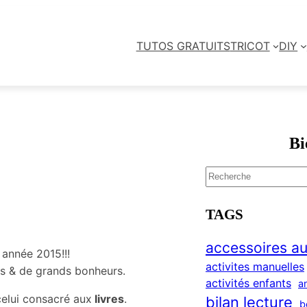
TUTOS GRATUITS
TRICOT
DIY
Bi
S
e
a
TAGS
r
c
accessoires au
 année 2015!!!
h
activites manuelles
ies & de grands bonheurs.
activités enfants
a
celui consacré aux
livres
.
bilan lecture
b