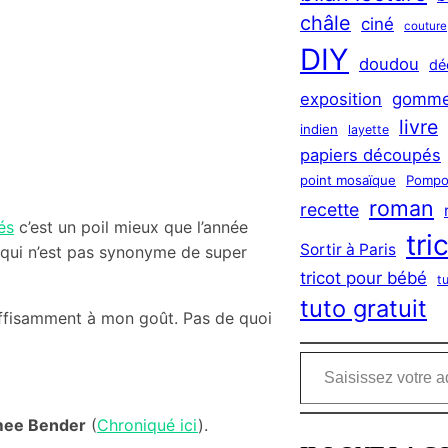
châle
ciné
couture
DIY
doudou
dé
exposition
gomme
livre
indien
layette
papiers découpés
point mosaïque
Pompo
roman
recette
és
c’est un poil mieux que l’année
tri
Sortir à Paris
 qui n’est pas synonyme de super
tricot pour bébé
t
tuto gratuit
ffisamment à mon goût. Pas de quoi
Saisissez votre adresse e-mail…
mee Bender
(
Chroniqué ici
).