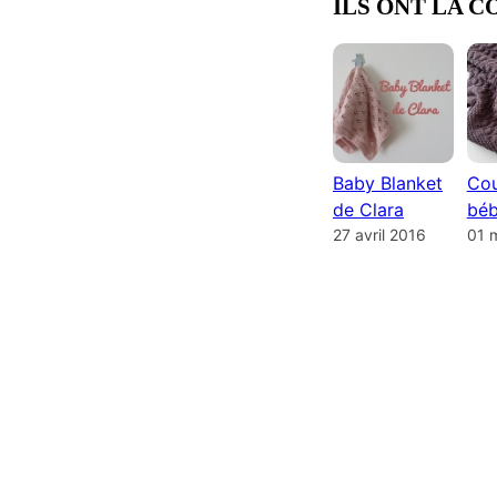
ILS ONT LA C
Baby Blanket
Cou
de Clara
béb
27 avril 2016
01 