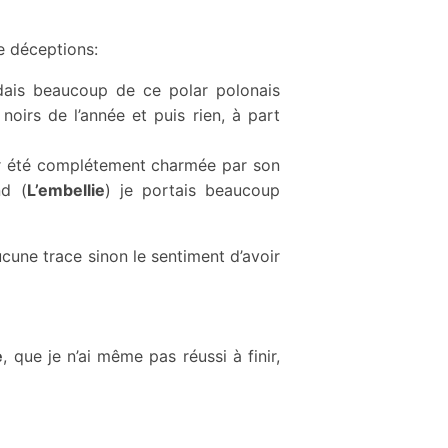
e déceptions:
ndais beaucoup de ce polar polonais
oirs de l’année et puis rien, à part
r été
complétement charmée par son
d (
L’embellie
) je portais beaucoup
ucune trace sinon le sentiment d’avoir
e
, que je n’ai même pas réussi à finir,