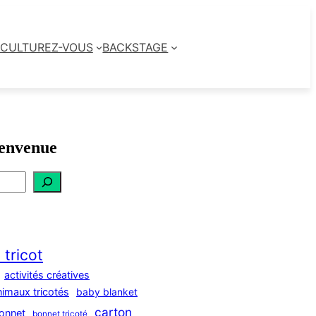
CULTUREZ-VOUS
BACKSTAGE
envenue
 tricot
activités créatives
nimaux tricotés
baby blanket
carton
onnet
bonnet tricoté