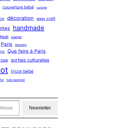
couverture bébé
cuisine
décoration
co
easy craft
handmade
ttes
Noël
papier
Paris
plumes
Que faire à Paris
ns
sorties culturelles
rose
cot
tricot bébé
uto
tuto bonnet
Newsletter