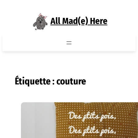
Aller
au
All Mad(e) Here
contenu
Étiquette :
couture