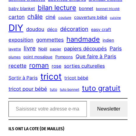
bilan lecture
bonnet
baby blanket
bonnet tricoté
châle
carton
ciné
couverture bébé
couture
cuisine
DIY
décoration
doudou
déco
easy craft
handmade
exposition
gommettes
indien
livre
Paris
papiers découpés
Noël
layette
papier
Que faire à Paris
point mosaïque
Pompons
plumes
roman
recette
sorties culturelles
rose
tricot
Sortir à Paris
tricot bébé
tuto gratuit
tricot pour bébé
tuto
tuto bonnet
Saisissez votre adresse e-mail…
Newsletter
ILS ONT LA COTE (DE MAILLES)