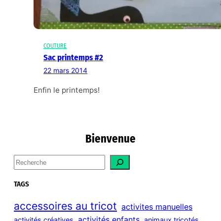
COUTURE
Sac printemps #2
22 mars 2014
Enfin le printemps!
Bienvenue
S
e
a
TAGS
r
c
accessoires au tricot
activites manuelles
h
activités enfants
activités créatives
animaux tricotés