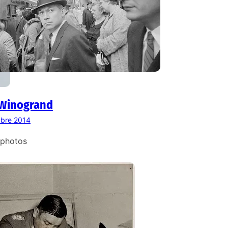
 Winogrand
bre 2014
 photos