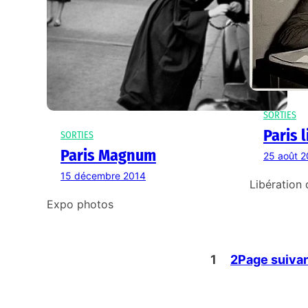
SORTIES
Paris 
SORTIES
Paris Magnum
25 août 
15 décembre 2014
Libération 
Expo photos
1
2
Page suiva