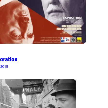
oration
r 2015