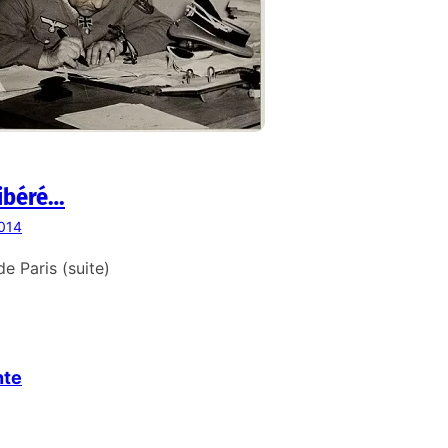
libéré…
2014
de Paris (suite)
nte