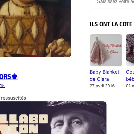
ILS ONT LA COTE 
Baby Blanket
Cou
ORS♚
de Clara
béb
015
27 avril 2016
01 
 ressuscités