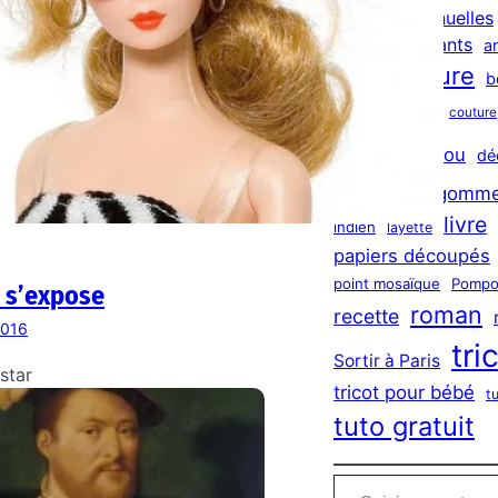
h
activites manuelles
activités enfants
a
bilan lecture
b
châle
ciné
couture
DIY
doudou
dé
exposition
gomme
livre
indien
layette
papiers découpés
point mosaïque
Pompo
 s’expose
roman
recette
2016
tri
Sortir à Paris
star
tricot pour bébé
t
tuto gratuit
Saisissez votre adresse e-mail…