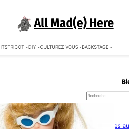
All Mad(e) Here
ITS
TRICOT
DIY
CULTUREZ-VOUS
BACKSTAGE
Bi
S
e
a
TAGS
r
c
accessoires au