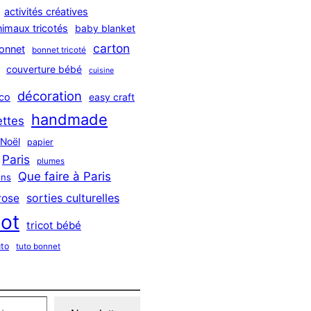
activités créatives
nimaux tricotés
baby blanket
carton
onnet
bonnet tricoté
couverture bébé
cuisine
décoration
co
easy craft
handmade
ttes
Noël
papier
Paris
plumes
Que faire à Paris
ns
sorties culturelles
rose
cot
tricot bébé
uto
tuto bonnet