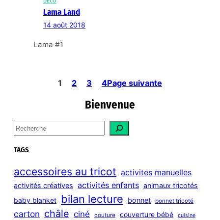
DÉCO
Lama Land
14 août 2018
Lama #1
1
2
3
4
Page suivante
Bienvenue
S
e
a
TAGS
r
c
accessoires au tricot
activites manuelles
h
activités enfants
activités créatives
animaux tricotés
bilan lecture
bonnet
baby blanket
bonnet tricoté
châle
carton
ciné
couverture bébé
couture
cuisine