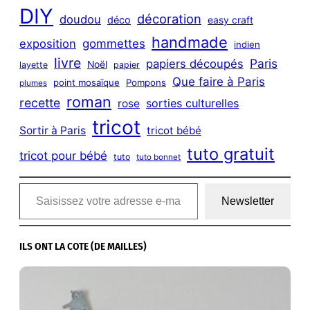
DIY
décoration
doudou
déco
easy craft
handmade
exposition
gommettes
indien
livre
Paris
papiers découpés
Noël
layette
papier
Que faire à Paris
point mosaïque
Pompons
plumes
roman
recette
sorties culturelles
rose
tricot
Sortir à Paris
tricot bébé
tuto gratuit
tricot pour bébé
tuto
tuto bonnet
Saisissez votre adresse e-mail…
Newsletter
ILS ONT LA COTE (DE MAILLES)