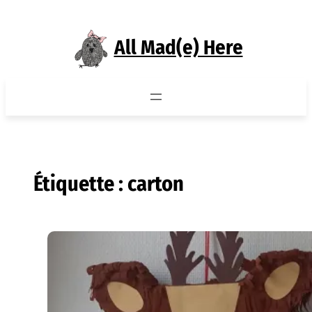
Aller
au
All Mad(e) Here
contenu
Étiquette :
carton