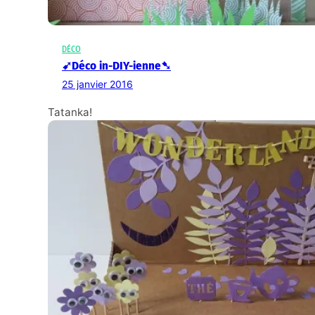
DÉCO
➹Déco in-DIY-ienne➷
25 janvier 2016
Tatanka!