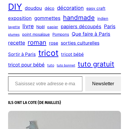
DIY
décoration
doudou
déco
easy craft
handmade
exposition
gommettes
indien
livre
Paris
papiers découpés
Noël
layette
papier
Que faire à Paris
point mosaïque
Pompons
plumes
roman
recette
sorties culturelles
rose
tricot
Sortir à Paris
tricot bébé
tuto gratuit
tricot pour bébé
tuto
tuto bonnet
Saisissez votre adresse e-mail…
Newsletter
ILS ONT LA COTE (DE MAILLES)