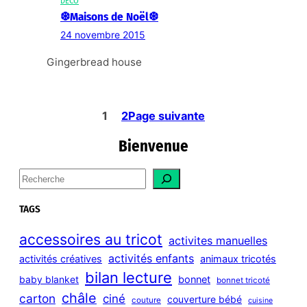
DÉCO
❆Maisons de Noël❆
24 novembre 2015
Gingerbread house
1
2
Page suivante
Bienvenue
S
e
a
TAGS
r
c
accessoires au tricot
activites manuelles
h
activités enfants
activités créatives
animaux tricotés
bilan lecture
bonnet
baby blanket
bonnet tricoté
châle
carton
ciné
couverture bébé
couture
cuisine