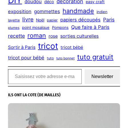
DIY
décoration
doudou
déco
easy craft
handmade
exposition
gommettes
indien
livre
Paris
papiers découpés
Noël
layette
papier
Que faire à Paris
point mosaïque
Pompons
plumes
roman
recette
sorties culturelles
rose
tricot
Sortir à Paris
tricot bébé
tuto gratuit
tricot pour bébé
tuto
tuto bonnet
Saisissez votre adresse e-mail…
Newsletter
ILS ONT LA COTE (DE MAILLES)