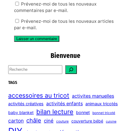
Prévenez-moi de tous les nouveaux
commentaires par e-mail.
Prévenez-moi de tous les nouveaux articles
par e-mail.
Bienvenue
S
e
a
TAGS
r
c
accessoires au tricot
activites manuelles
h
activités enfants
activités créatives
animaux tricotés
bilan lecture
bonnet
baby blanket
bonnet tricoté
châle
carton
ciné
couverture bébé
couture
cuisine