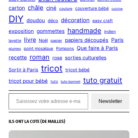
châle
carton
ciné
couverture bébé
couture
cuisine
DIY
décoration
doudou
déco
easy craft
handmade
exposition
gommettes
indien
livre
Paris
papiers découpés
Noël
layette
papier
Que faire à Paris
point mosaïque
Pompons
plumes
roman
recette
sorties culturelles
rose
tricot
Sortir à Paris
tricot bébé
tuto gratuit
tricot pour bébé
tuto
tuto bonnet
Saisissez votre adresse e-mail…
Newsletter
ILS ONT LA COTE (DE MAILLES)