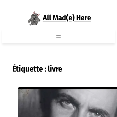
Aller
au
All Mad(e) Here
contenu
Étiquette :
livre