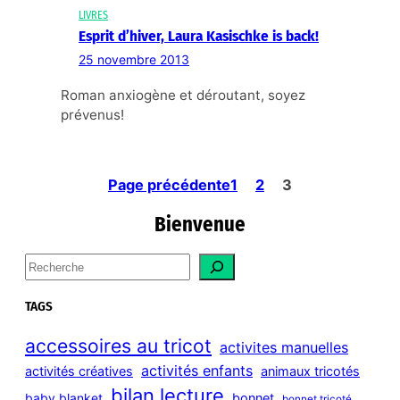
LIVRES
Esprit d’hiver, Laura Kasischke is back!
25 novembre 2013
Roman anxiogène et déroutant, soyez
prévenus!
Page précédente
1
2
3
Bienvenue
S
e
a
TAGS
r
c
accessoires au tricot
activites manuelles
h
activités enfants
activités créatives
animaux tricotés
bilan lecture
bonnet
baby blanket
bonnet tricoté