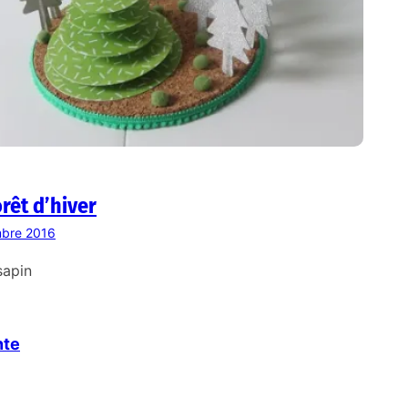
orêt d’hiver
bre 2016
sapin
nte