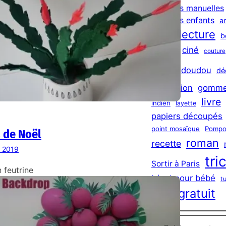
h
activites manuelles
activités enfants
a
bilan lecture
b
châle
ciné
couture
DIY
doudou
dé
exposition
gomme
livre
indien
layette
papiers découpés
point mosaïque
Pompo
 de Noël
roman
recette
r 2019
tri
Sortir à Paris
 feutrine
tricot pour bébé
t
tuto gratuit
Saisissez votre adresse e-mail…