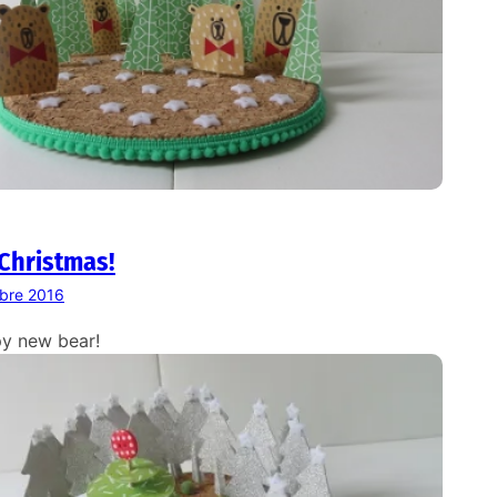
Christmas!
bre 2016
y new bear!