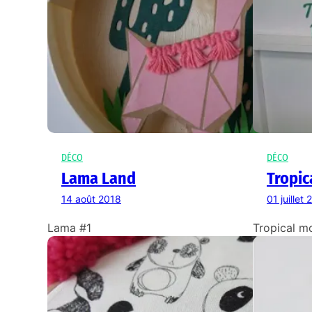
DÉCO
DÉCO
Lama Land
Tropic
14 août 2018
01 juillet
Lama #1
Tropical m