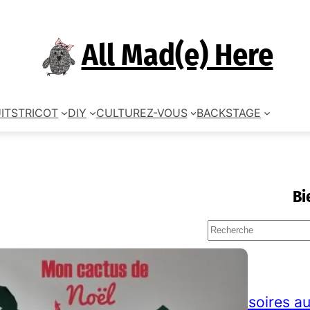
All Mad(e) Here
ITS
TRICOT
DIY
CULTUREZ-VOUS
BACKSTAGE
Bi
S
e
a
TAGS
r
c
accessoires au