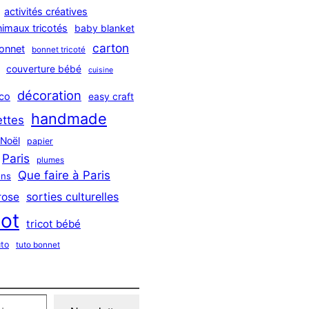
activités créatives
nimaux tricotés
baby blanket
carton
onnet
bonnet tricoté
couverture bébé
cuisine
décoration
co
easy craft
handmade
ttes
Noël
papier
Paris
plumes
Que faire à Paris
ns
sorties culturelles
rose
cot
tricot bébé
uto
tuto bonnet