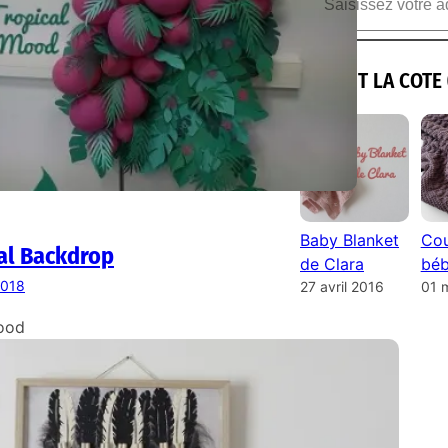
ILS ONT LA COTE 
Baby Blanket
Cou
al Backdrop
de Clara
béb
 2018
27 avril 2016
01 
ood