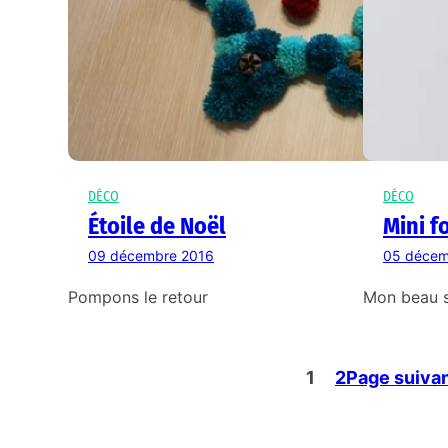
DÉCO
DÉCO
Étoile de Noël
Mini f
09 décembre 2016
05 décem
Pompons le retour
Mon beau 
1
2
Page suiva