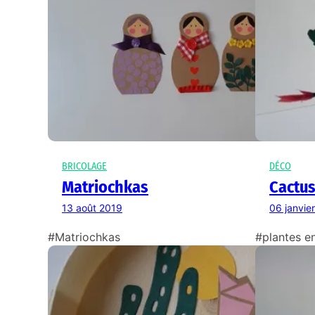
BRICOLAGE
DÉCO
Matriochkas
Cactus
13 août 2019
06 janvie
#Matriochkas
#plantes en