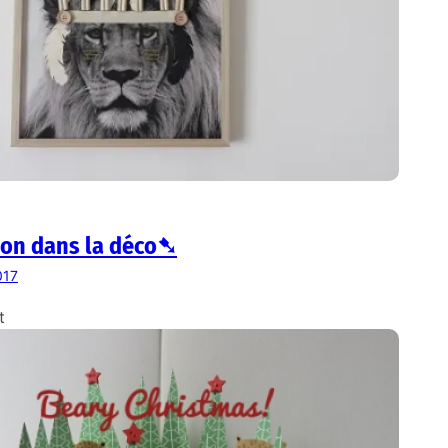
ion dans la déco➷
017
t