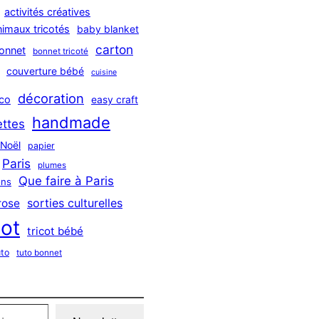
activités créatives
nimaux tricotés
baby blanket
carton
onnet
bonnet tricoté
couverture bébé
cuisine
décoration
co
easy craft
handmade
ttes
Noël
papier
Paris
plumes
Que faire à Paris
ns
sorties culturelles
rose
cot
tricot bébé
uto
tuto bonnet