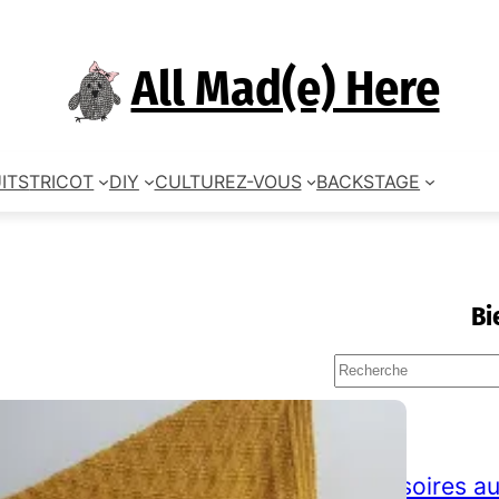
All Mad(e) Here
ITS
TRICOT
DIY
CULTUREZ-VOUS
BACKSTAGE
Bi
S
e
a
TAGS
r
c
accessoires au