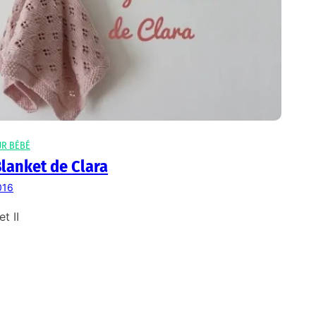
UR BÉBÉ
lanket de Clara
016
t II