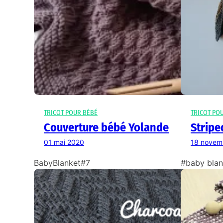
TRICOT POUR BÉBÉ
TRICOT PO
Couverture bébé Yolande
Stripe
01 mai 2020
18 novem
BabyBlanket#7
#baby blan