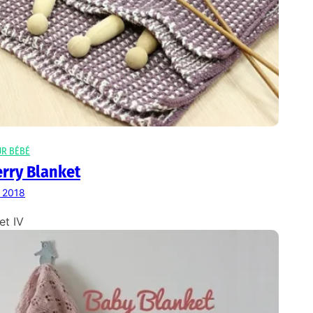
UR BÉBÉ
rry Blanket
r 2018
et IV