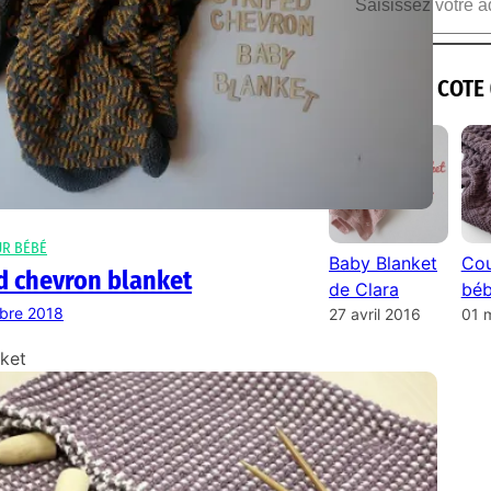
ILS ONT LA COTE 
UR BÉBÉ
Baby Blanket
Cou
d chevron blanket
de Clara
béb
bre 2018
27 avril 2016
01 
ket