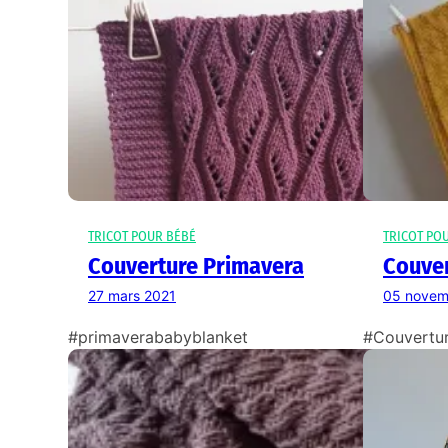
TRICOT POUR BÉBÉ
TRICOT PO
Couverture Primavera
Couver
27 mars 2021
05 novem
#primaverababyblanket
#Couvertur