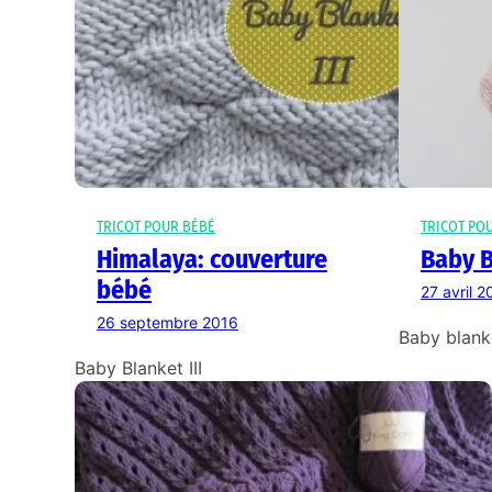
TRICOT POUR BÉBÉ
TRICOT PO
Himalaya: couverture
Baby B
bébé
27 avril 2
26 septembre 2016
Baby blanke
Baby Blanket III