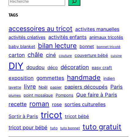
e
a
TAGS
r
c
accessoires au tricot
activites manuelles
h
activités enfants
activités créatives
animaux tricotés
bilan lecture
bonnet
baby blanket
bonnet tricoté
châle
carton
ciné
couverture bébé
couture
cuisine
DIY
décoration
doudou
déco
easy craft
handmade
exposition
gommettes
indien
livre
Paris
papiers découpés
Noël
layette
papier
Que faire à Paris
point mosaïque
Pompons
plumes
roman
recette
sorties culturelles
rose
tricot
Sortir à Paris
tricot bébé
tuto gratuit
tricot pour bébé
tuto
tuto bonnet