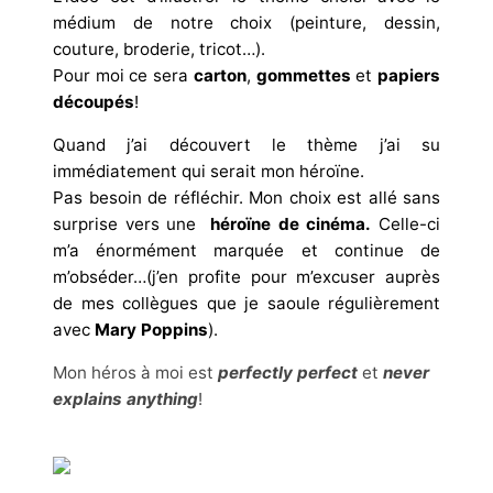
médium de notre choix (peinture, dessin,
couture, broderie, tricot…).
Pour moi ce sera
carton
,
gommettes
et
papiers
découpés
!
Quand j’ai découvert le thème j’ai su
immédiatement qui serait mon héroïne.
Pas besoin de réfléchir. Mon choix est allé sans
surprise vers une
héroïne de cinéma.
Celle-ci
m’a énormément marquée et continue de
m’obséder…(j’en profite pour m’excuser auprès
de mes collègues que je saoule régulièrement
avec
Mary Poppins
).
Mon héros à moi est
perfectly perfect
et
never
explains anything
!