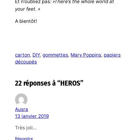
Et n’oubliez pas
: »There’s the whole world at
your feet. »
A bientôt!
carton
, 
DIY
, 
gommettes
, 
Mary Poppins
, 
papiers
découpés
22 réponses à “HEROS”
Ausra
13 janvier 2019
Très joli…
Répondre