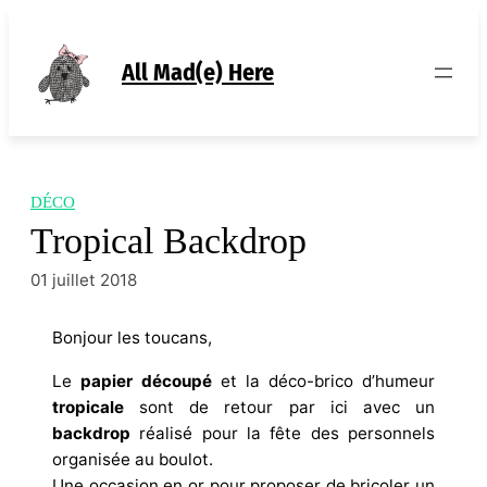
Aller
au
contenu
All Mad(e) Here
DÉCO
Tropical Backdrop
01 juillet 2018
Bonjour les toucans,
Le
papier découpé
et la déco-brico d’humeur
tropicale
sont de retour par ici avec un
backdrop
réalisé pour la fête des personnels
organisée au boulot.
Une occasion en or pour proposer de bricoler un