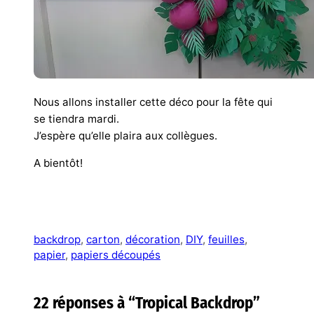
Nous allons installer cette déco pour la fête qui
se tiendra mardi.
J’espère qu’elle plaira aux collègues.
A bientôt!
backdrop
, 
carton
, 
décoration
, 
DIY
, 
feuilles
, 
papier
, 
papiers découpés
22 réponses à “Tropical Backdrop”