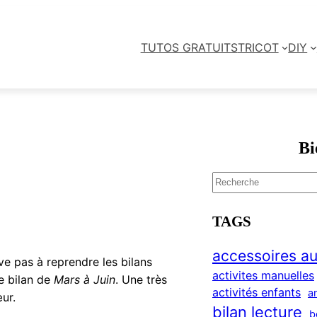
TUTOS GRATUITS
TRICOT
DIY
Bi
S
e
a
TAGS
r
c
accessoires au
ve pas à reprendre les bilans
h
activites manuelles
le bilan de
Mars à Juin
. Une très
activités enfants
a
ur.
bilan lecture
b