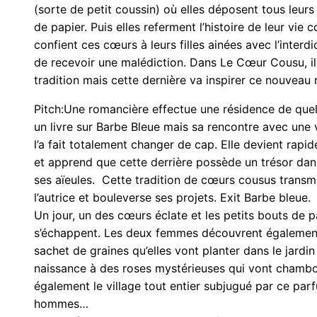
(sorte de petit coussin) où elles déposent tous leur
de papier. Puis elles referment l’histoire de leur vie c
confient ces cœurs à leurs filles ainées avec l’interd
de recevoir une malédiction. Dans Le Cœur Cousu, il 
tradition mais cette dernière va inspirer ce nouveau
Pitch:Une romancière effectue une résidence de que
un livre sur Barbe Bleue mais sa rencontre avec une v
l’a fait totalement changer de cap. Elle devient rapi
et apprend que cette derrière possède un trésor da
ses aïeules. Cette tradition de cœurs cousus transmi
l’autrice et bouleverse ses projets. Exit Barbe bleue.
Un jour, un des cœurs éclate et les petits bouts de p
s’échappent. Les deux femmes découvrent également 
sachet de graines qu’elles vont planter dans le jardi
naissance à des roses mystérieuses qui vont chamb
également le village tout entier subjugué par ce par
hommes…