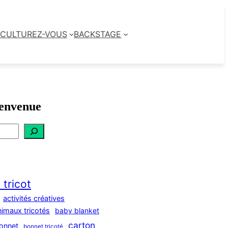
CULTUREZ-VOUS
BACKSTAGE
envenue
 tricot
activités créatives
nimaux tricotés
baby blanket
carton
onnet
bonnet tricoté