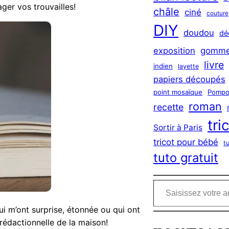
ger vos trouvailles!
châle
ciné
couture
DIY
doudou
dé
exposition
gomme
livre
indien
layette
papiers découpés
point mosaïque
Pompo
roman
recette
tri
Sortir à Paris
tricot pour bébé
t
tuto gratuit
Saisissez votre adresse e-mail…
qui m’ont surprise, étonnée ou qui ont
e rédactionnelle de la maison!