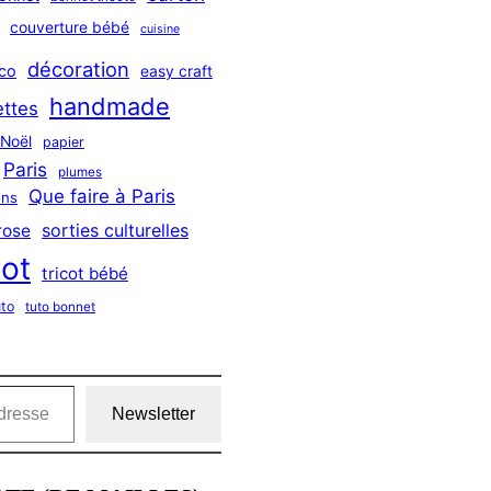
couverture bébé
cuisine
décoration
co
easy craft
handmade
ttes
Noël
papier
Paris
plumes
Que faire à Paris
ns
sorties culturelles
rose
cot
tricot bébé
uto
tuto bonnet
Newsletter