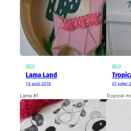
DÉCO
DÉCO
Lama Land
Tropic
14 août 2018
01 juillet
Lama #1
Tropical m