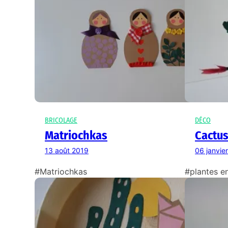
BRICOLAGE
DÉCO
Matriochkas
Cactus
13 août 2019
06 janvie
#Matriochkas
#plantes en