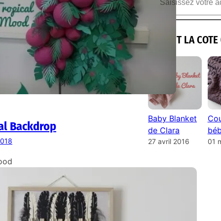
ILS ONT LA COTE 
Baby Blanket
Cou
al Backdrop
de Clara
béb
 2018
27 avril 2016
01 
ood