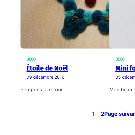
DÉCO
DÉCO
Étoile de Noël
Mini f
09 décembre 2016
05 décem
Pompons le retour
Mon beau 
1
2
Page suiva