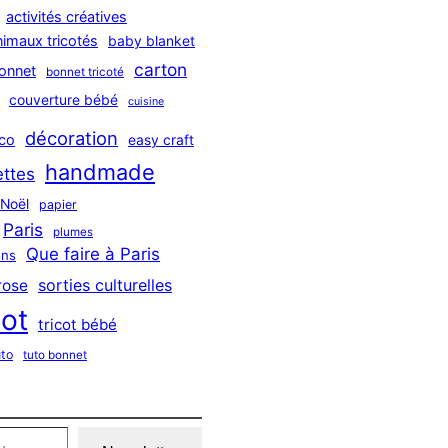
activités créatives
nimaux tricotés
baby blanket
carton
onnet
bonnet tricoté
couverture bébé
cuisine
décoration
co
easy craft
handmade
ttes
Noël
papier
Paris
plumes
Que faire à Paris
ns
sorties culturelles
rose
cot
tricot bébé
uto
tuto bonnet