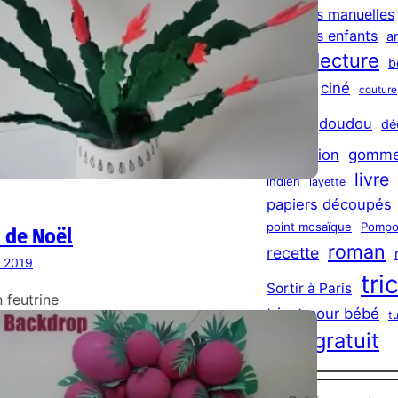
h
activites manuelles
activités enfants
a
bilan lecture
b
châle
ciné
couture
DIY
doudou
dé
exposition
gomme
livre
indien
layette
papiers découpés
point mosaïque
Pompo
 de Noël
roman
recette
r 2019
tri
Sortir à Paris
 feutrine
tricot pour bébé
t
tuto gratuit
Saisissez votre adresse e-mail…