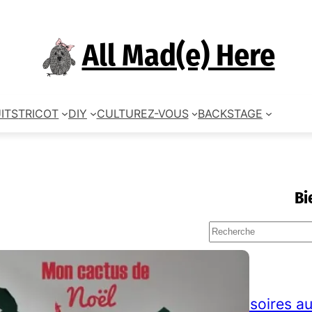
All Mad(e) Here
ITS
TRICOT
DIY
CULTUREZ-VOUS
BACKSTAGE
Bi
S
e
a
TAGS
r
c
accessoires au