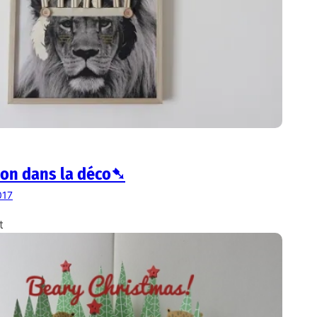
ion dans la déco➷
017
t