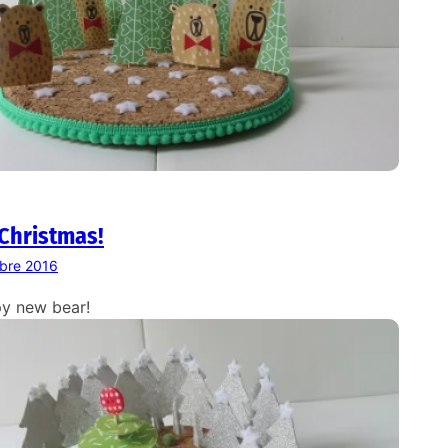
Christmas!
bre 2016
y new bear!