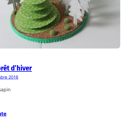
orêt d’hiver
bre 2016
sapin
nte