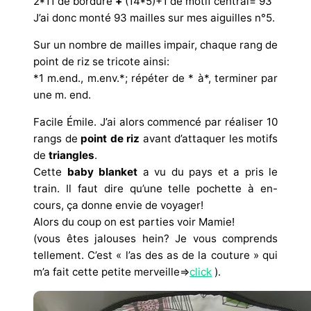
2*11 de bordure
+
(14*5)+1 de motif central= 93
J’ai donc monté 93 mailles sur mes aiguilles n°5.
Sur un nombre de mailles impair, chaque rang de
point de riz se tricote ainsi:
*1 m.end., m.env.*; répéter de * à*, terminer par
une m. end.
Facile Émile. J’ai alors commencé par réaliser 10
rangs de
point de riz
avant d’attaquer les motifs
de
triangles
.
Cette
baby blanket
a vu du pays et a pris le
train. Il faut dire qu’une telle pochette à en-
cours, ça donne envie de voyager!
Alors du coup on est parties voir Mamie!
(vous êtes jalouses hein? Je vous comprends
tellement. C’est « l’as des as de la couture » qui
m’a fait cette petite merveille=>
click
).