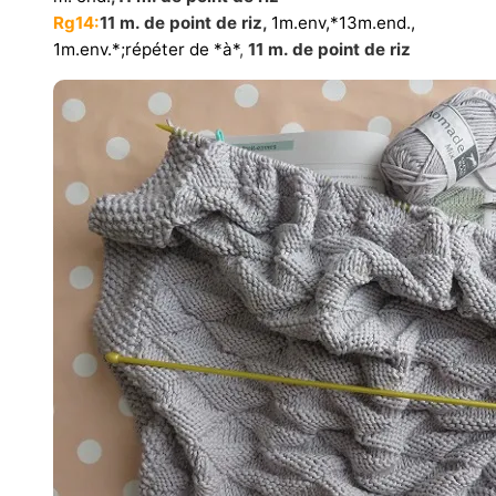
Rg14:
11 m. de point de riz,
1m.env,*13m.end.,
1m.env.*;répéter de *à*
,
11 m. de point de riz