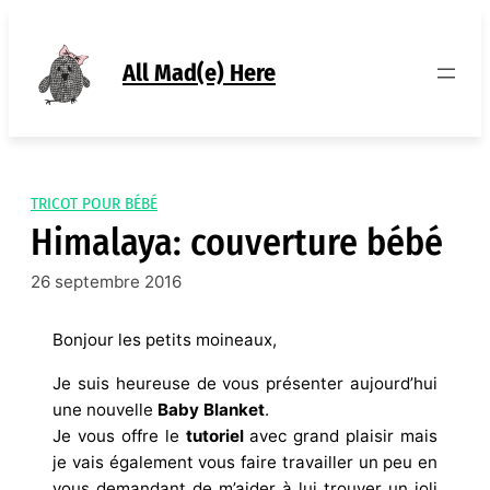
Aller
au
contenu
All Mad(e) Here
TRICOT POUR BÉBÉ
Himalaya: couverture bébé
26 septembre 2016
Bonjour les petits moineaux,
Je suis heureuse de vous présenter aujourd’hui
une nouvelle
Baby Blanket
.
Je vous offre le
tutoriel
avec grand plaisir mais
je vais également vous faire travailler un peu en
vous demandant de m’aider à lui trouver un joli