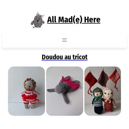
Aller
au
All Mad(e) Here
contenu
Doudou au tricot