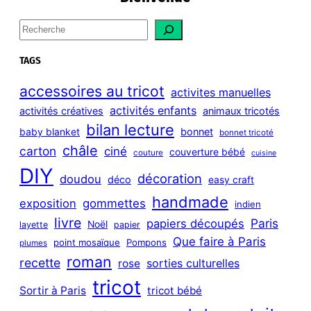
S
e
a
TAGS
r
c
accessoires au tricot
activites manuelles
h
activités enfants
activités créatives
animaux tricotés
bilan lecture
bonnet
baby blanket
bonnet tricoté
châle
carton
ciné
couverture bébé
couture
cuisine
DIY
décoration
doudou
déco
easy craft
handmade
exposition
gommettes
indien
livre
Paris
papiers découpés
Noël
layette
papier
Que faire à Paris
point mosaïque
Pompons
plumes
roman
recette
sorties culturelles
rose
tricot
Sortir à Paris
tricot bébé