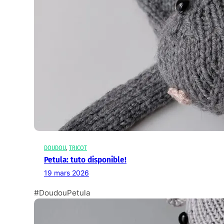
DOUDOU
, 
TRICOT
Petula: tuto disponible!
19 mars 2026
#DoudouPetula