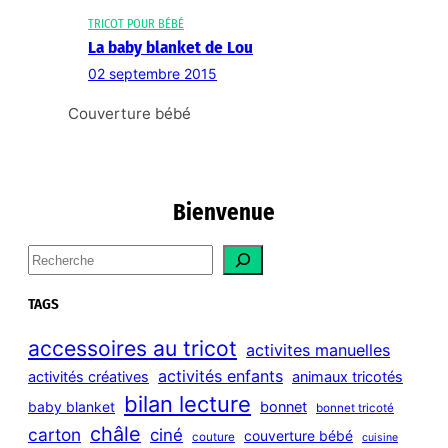
TRICOT POUR BÉBÉ
La baby blanket de Lou
02 septembre 2015
Couverture bébé
Bienvenue
S
e
a
TAGS
r
c
accessoires au tricot
activites manuelles
h
activités enfants
activités créatives
animaux tricotés
bilan lecture
bonnet
baby blanket
bonnet tricoté
châle
carton
ciné
couverture bébé
couture
cuisine