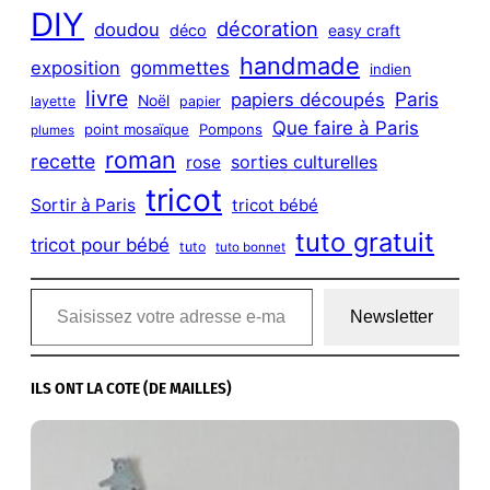
DIY
décoration
doudou
déco
easy craft
handmade
exposition
gommettes
indien
livre
Paris
papiers découpés
Noël
layette
papier
Que faire à Paris
point mosaïque
Pompons
plumes
roman
recette
sorties culturelles
rose
tricot
Sortir à Paris
tricot bébé
tuto gratuit
tricot pour bébé
tuto
tuto bonnet
Saisissez votre adresse e-mail…
Newsletter
ILS ONT LA COTE (DE MAILLES)