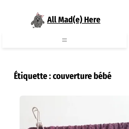
Aller
au
All Mad(e) Here
contenu
Étiquette :
couverture bébé