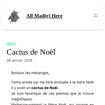
Aller
au
contenu
All Mad(e) Here
DÉCO
Cactus de Noël
06 janvier 2019
Bonjour les mésanges,
Cette année sur ma liste envoyée à la mère Noël
il y avait un
cactus de Noël
…
Je suis fanatique de ces plantes que je trouve
magnifiques.
Malheureusement la Mère Noël, qui voyage en