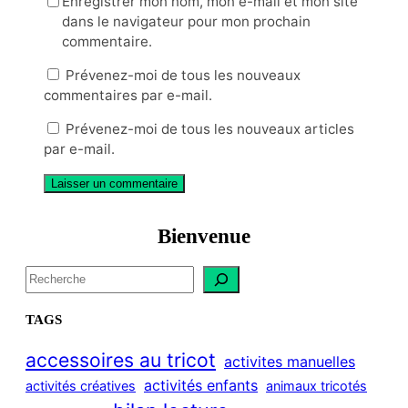
Enregistrer mon nom, mon e-mail et mon site
dans le navigateur pour mon prochain
commentaire.
Prévenez-moi de tous les nouveaux
commentaires par e-mail.
Prévenez-moi de tous les nouveaux articles
par e-mail.
Bienvenue
S
e
a
TAGS
r
c
accessoires au tricot
activites manuelles
h
activités enfants
activités créatives
animaux tricotés