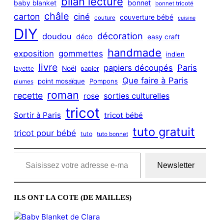
bilan lecture
bonnet
baby blanket
bonnet tricoté
châle
carton
ciné
couverture bébé
couture
cuisine
DIY
décoration
doudou
déco
easy craft
handmade
exposition
gommettes
indien
livre
Paris
papiers découpés
Noël
layette
papier
Que faire à Paris
point mosaïque
Pompons
plumes
roman
recette
sorties culturelles
rose
tricot
Sortir à Paris
tricot bébé
tuto gratuit
tricot pour bébé
tuto
tuto bonnet
Saisissez votre adresse e-mail…
Newsletter
ILS ONT LA COTE (DE MAILLES)