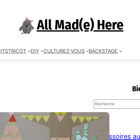
All Mad(e) Here
ITS
TRICOT
DIY
CULTUREZ-VOUS
BACKSTAGE
Bi
S
e
a
TAGS
r
c
accessoires au