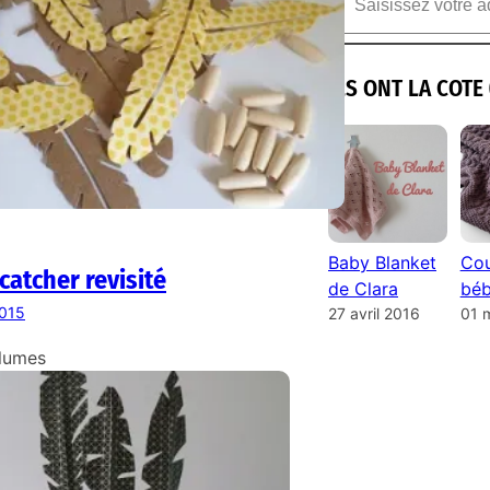
ILS ONT LA COTE 
Baby Blanket
Cou
atcher revisité
de Clara
béb
2015
27 avril 2016
01 
lumes