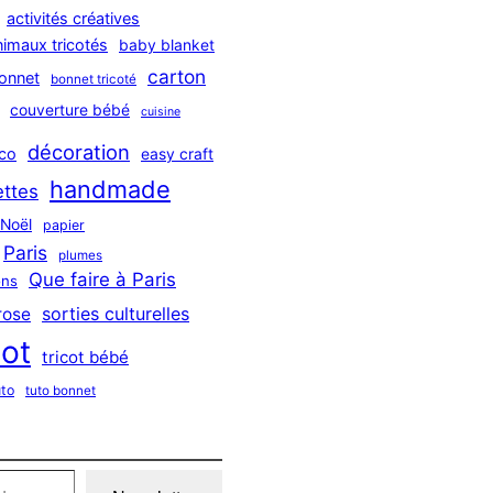
activités créatives
nimaux tricotés
baby blanket
carton
onnet
bonnet tricoté
couverture bébé
cuisine
décoration
co
easy craft
handmade
ttes
Noël
papier
Paris
plumes
Que faire à Paris
ns
sorties culturelles
rose
cot
tricot bébé
uto
tuto bonnet