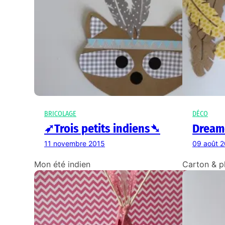
BRICOLAGE
DÉCO
➶Trois petits indiens➴
Dreamc
11 novembre 2015
09 août 
Mon été indien
Carton & p