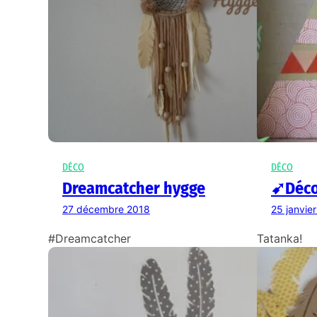
DÉCO
DÉCO
Dreamcatcher hygge
➹Déco
27 décembre 2018
25 janvie
#Dreamcatcher
Tatanka!