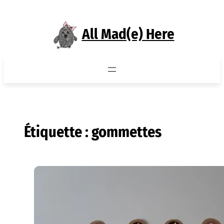
Aller
au
All Mad(e) Here
contenu
Étiquette :
gommettes