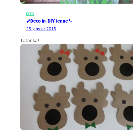
DÉCO
➹Déco in-DIY-ienne➷
25 janvier 2016
Tatanka!