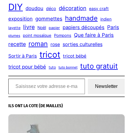
DIY
décoration
doudou
déco
easy craft
handmade
exposition
gommettes
indien
livre
Paris
papiers découpés
Noël
layette
papier
Que faire à Paris
point mosaïque
Pompons
plumes
roman
recette
sorties culturelles
rose
tricot
Sortir à Paris
tricot bébé
tuto gratuit
tricot pour bébé
tuto
tuto bonnet
Saisissez votre adresse e-mail…
Newsletter
ILS ONT LA COTE (DE MAILLES)