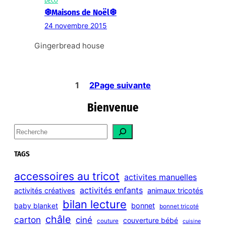
DÉCO
❆Maisons de Noël❆
24 novembre 2015
Gingerbread house
1
2
Page suivante
Bienvenue
S
e
a
TAGS
r
c
accessoires au tricot
activites manuelles
h
activités enfants
activités créatives
animaux tricotés
bilan lecture
bonnet
baby blanket
bonnet tricoté
châle
carton
ciné
couverture bébé
couture
cuisine