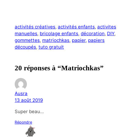
activités créatives
, 
activités enfants
, 
activites
manuelles
, 
bricolage enfants
, 
décoration
, 
DIY
, 
gommettes
, 
matriochkas
, 
papier
, 
papiers
découpés
, 
tuto gratuit
20 réponses à “Matriochkas”
Ausra
13 août 2019
Super beau…
Répondre