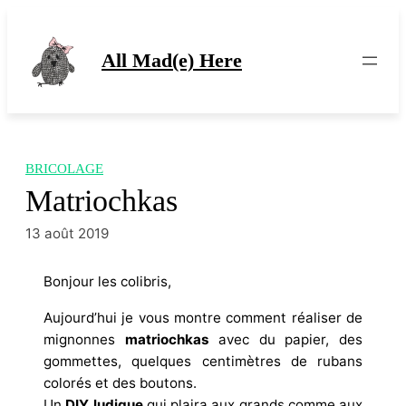
Aller
au
contenu
All Mad(e) Here
BRICOLAGE
Matriochkas
13 août 2019
Bonjour les colibris,
Aujourd’hui je vous montre comment réaliser de
mignonnes
matriochkas
avec du papier, des
gommettes, quelques centimètres de rubans
colorés et des boutons.
Un
DIY ludique
qui plaira aux grands comme aux