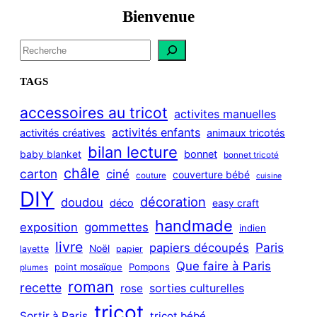
Bienvenue
S
e
a
TAGS
r
c
accessoires au tricot
activites manuelles
h
activités enfants
activités créatives
animaux tricotés
bilan lecture
bonnet
baby blanket
bonnet tricoté
châle
carton
ciné
couverture bébé
couture
cuisine
DIY
décoration
doudou
déco
easy craft
handmade
exposition
gommettes
indien
livre
Paris
papiers découpés
Noël
layette
papier
Que faire à Paris
point mosaïque
Pompons
plumes
roman
recette
sorties culturelles
rose
tricot
Sortir à Paris
tricot bébé