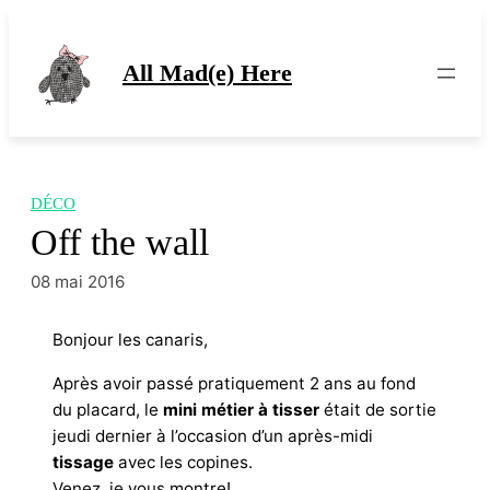
Aller
au
contenu
All Mad(e) Here
DÉCO
Off the wall
08 mai 2016
Bonjour les canaris,
Après avoir passé pratiquement 2 ans au fond
du placard, le
mini métier à tisser
était de sortie
jeudi dernier à l’occasion d’un après-midi
tissage
avec les copines.
Venez, je vous montre!