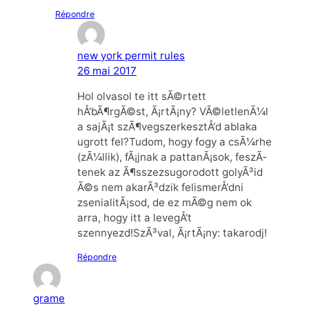
Répondre
new york permit rules
26 mai 2017
Hol olvasol te itt sÃ©rtett
hÅ‘bÃ¶rgÃ©st, Ã¡rtÃ¡ny? VÃ©letlenÃ¼l
a sajÃ¡t szÃ¶vegszerkesztÅ‘d ablaka
ugrott fel?Tudom, hogy fogy a csÃ¼rhe
(zÃ¼llik), fÃ¡jnak a pattanÃ¡sok, feszÃ­
tenek az Ã¶sszezsugorodott golyÃ³id
Ã©s nem akarÃ³dzik felismerÅ‘dni
zsenialitÃ¡sod, de ez mÃ©g nem ok
arra, hogy itt a levegÅ‘t
szennyezd!SzÃ³val, Ã¡rtÃ¡ny: takarodj!
Répondre
grame