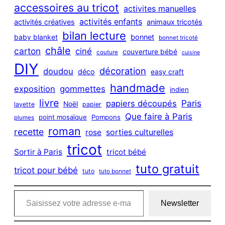
c
accessoires au tricot
activites manuelles
h
activités enfants
activités créatives
animaux tricotés
bilan lecture
bonnet
baby blanket
bonnet tricoté
châle
carton
ciné
couverture bébé
couture
cuisine
DIY
décoration
doudou
déco
easy craft
handmade
exposition
gommettes
indien
livre
Paris
papiers découpés
Noël
layette
papier
Que faire à Paris
point mosaïque
Pompons
plumes
roman
recette
sorties culturelles
rose
tricot
Sortir à Paris
tricot bébé
tuto gratuit
tricot pour bébé
tuto
tuto bonnet
Saisissez votre adresse e-mail…
Newsletter