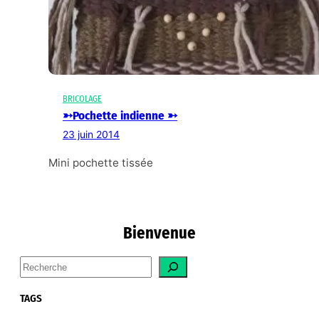
BRICOLAGE
➳Pochette indienne ➳
23 juin 2014
Mini pochette tissée
Bienvenue
S
e
a
TAGS
r