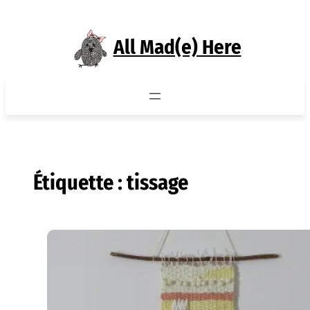
Aller
au
All Mad(e) Here
contenu
Étiquette :
tissage