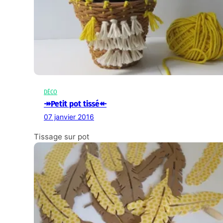
DÉCO
↠Petit pot tissé↞
07 janvier 2016
Tissage sur pot