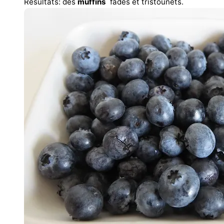
Résultats: des
muffins
fades et tristounets.