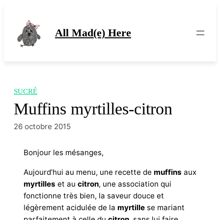
Aller
au
contenu
All Mad(e) Here
SUCRÉ
Muffins myrtilles-citron
26 octobre 2015
Bonjour les mésanges,
Aujourd’hui au menu, une recette de
muffins
aux
myrtilles
et au
citron
, une association qui
fonctionne très bien, la saveur douce et
légèrement acidulée de la
myrtille
se mariant
parfaitement à celle du
citron,
sans lui faire