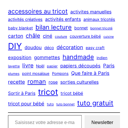
r
c
accessoires au tricot
activites manuelles
h
activités enfants
activités créatives
animaux tricotés
bilan lecture
bonnet
baby blanket
bonnet tricoté
châle
carton
ciné
couverture bébé
couture
cuisine
DIY
décoration
doudou
déco
easy craft
handmade
exposition
gommettes
indien
livre
Paris
papiers découpés
Noël
layette
papier
Que faire à Paris
point mosaïque
Pompons
plumes
roman
recette
sorties culturelles
rose
tricot
Sortir à Paris
tricot bébé
tuto gratuit
tricot pour bébé
tuto
tuto bonnet
Saisissez votre adresse e-mail…
Newsletter