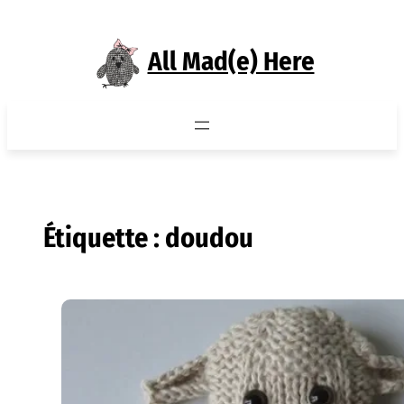
Aller
au
All Mad(e) Here
contenu
Étiquette :
doudou