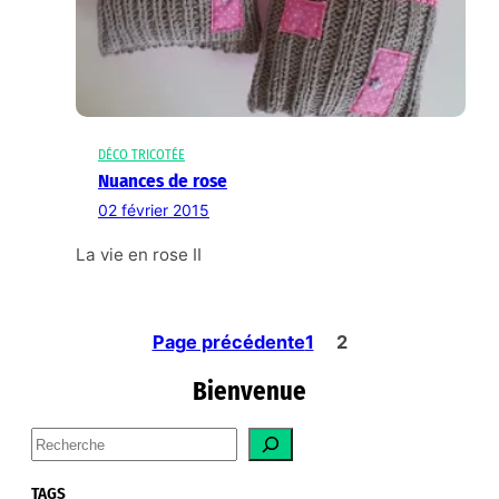
DÉCO TRICOTÉE
Nuances de rose
02 février 2015
La vie en rose II
Page précédente
1
2
Bienvenue
S
e
a
TAGS