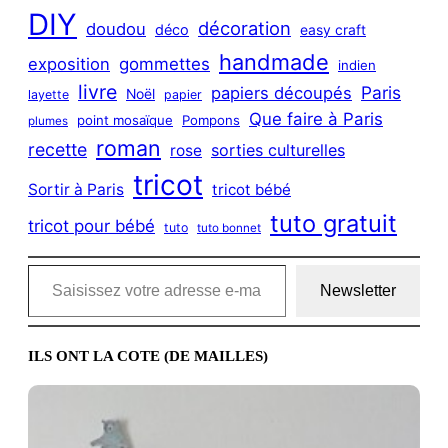
DIY
décoration
doudou
déco
easy craft
handmade
exposition
gommettes
indien
livre
Paris
papiers découpés
Noël
layette
papier
Que faire à Paris
point mosaïque
Pompons
plumes
roman
recette
sorties culturelles
rose
tricot
Sortir à Paris
tricot bébé
tuto gratuit
tricot pour bébé
tuto
tuto bonnet
Saisissez votre adresse e-mail…
Newsletter
ILS ONT LA COTE (DE MAILLES)