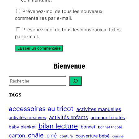
Prévenez-moi de tous les nouveaux
commentaires par e-mail.
Prévenez-moi de tous les nouveaux articles
par e-mail.
Bienvenue
S
e
a
TAGS
r
c
accessoires au tricot
activites manuelles
h
activités enfants
activités créatives
animaux tricotés
bilan lecture
bonnet
baby blanket
bonnet tricoté
châle
carton
ciné
couverture bébé
couture
cuisine