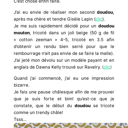
C’est chose enfin faite.
J’ai eu envie de réaliser mon second
doudou,
après ma chère et tendre Gisèle Lapin (
clic
).
Je me suis rapidement décidé pour un
doudou
mouton
, tricoté dans un joli beige (50 g de fil
« cotton zeeman » 4-5, tricoté en 3.5 afin
d’obtenir un rendu bien serré pour que le
rembourrage n’ait pas envie de se faire la malle).
J’ai jeté mon dévolu sur un modèle payant et en
anglais de Dawna Kelly trouvé sur Ravelry.
(
clic
)
Quand j’ai commencé, j’ai eu une impression
bizarre.
Je fais une pause châlesque afin de me prouver
que je suis forte et bim! qu’est-ce que je
constate, que le début du
doudou
se tricote
comme un trendy châle!
Tsss…