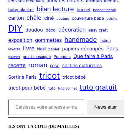
activités enfants
activités créatives
animaux tricotés
bilan lecture
bonnet
baby blanket
bonnet tricoté
châle
carton
ciné
couverture bébé
couture
cuisine
DIY
décoration
doudou
déco
easy craft
handmade
exposition
gommettes
indien
livre
Paris
papiers découpés
Noël
layette
papier
Que faire à Paris
point mosaïque
Pompons
plumes
roman
recette
sorties culturelles
rose
tricot
Sortir à Paris
tricot bébé
tuto gratuit
tricot pour bébé
tuto
tuto bonnet
Saisissez votre adresse e-mail…
Newsletter
ILS ONT LA COTE (DE MAILLES)