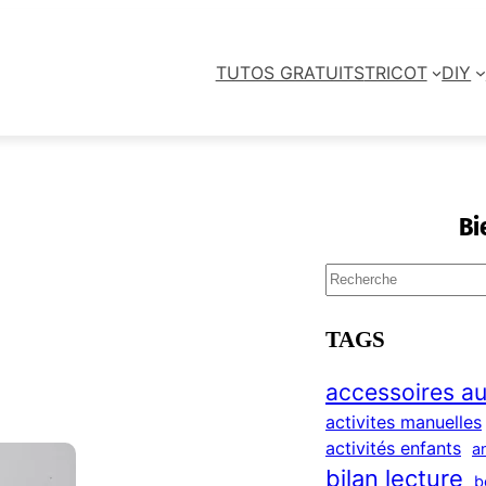
TUTOS GRATUITS
TRICOT
DIY
Bi
S
e
a
TAGS
r
c
accessoires au
h
activites manuelles
activités enfants
a
bilan lecture
b