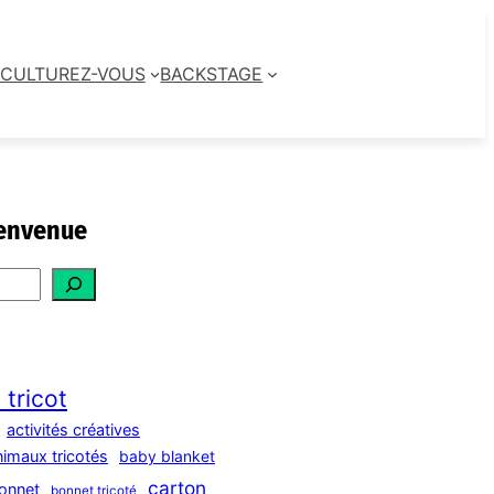
CULTUREZ-VOUS
BACKSTAGE
envenue
 tricot
activités créatives
nimaux tricotés
baby blanket
carton
onnet
bonnet tricoté