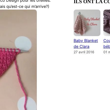
co Design pour les oreilles.
ILS ONT LA C
ais qu’est-ce qui m’arrive?)
Baby Blanket
Cou
de Clara
béb
27 avril 2016
01 