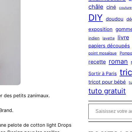
châle
ciné
couture
DIY
doudou
dé
exposition
gomme
livre
indien
layette
papiers découpés
point mosaïque
Pompo
roman
recette
tri
Sortir à Paris
tricot pour bébé
t
tuto gratuit
er des petits zanimaux.
Saisissez votre adresse e-mail…
 Brand.
d’une pelote de cotton light Drops