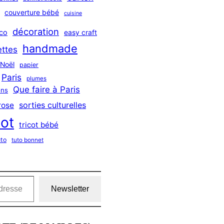
couverture bébé
cuisine
décoration
co
easy craft
handmade
ttes
Noël
papier
Paris
plumes
Que faire à Paris
ns
sorties culturelles
rose
cot
tricot bébé
uto
tuto bonnet
Newsletter