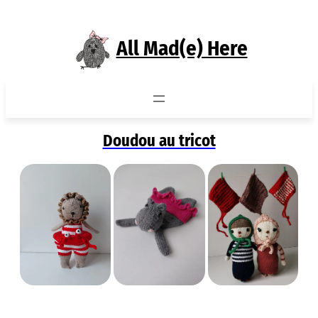
Aller
au
All Mad(e) Here
contenu
Doudou au tricot