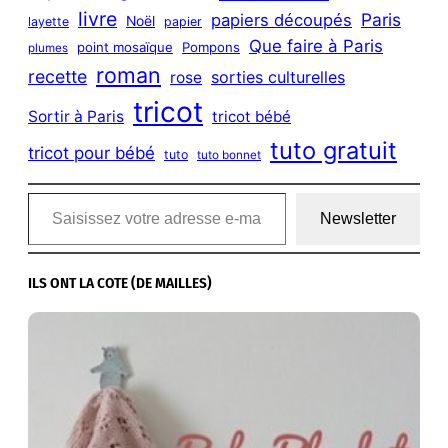
livre
Paris
papiers découpés
Noël
layette
papier
Que faire à Paris
point mosaïque
Pompons
plumes
roman
recette
sorties culturelles
rose
tricot
Sortir à Paris
tricot bébé
tuto gratuit
tricot pour bébé
tuto
tuto bonnet
Saisissez votre adresse e-mail…
Newsletter
ILS ONT LA COTE (DE MAILLES)