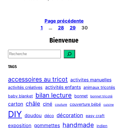
Page précédente
1
…
28
29
30
Bienvenue
S
e
a
TAGS
r
c
accessoires au tricot
activites manuelles
h
activités enfants
activités créatives
animaux tricotés
bilan lecture
bonnet
baby blanket
bonnet tricoté
châle
carton
ciné
couverture bébé
couture
cuisine
DIY
décoration
doudou
déco
easy craft
handmade
exposition
gommettes
indien