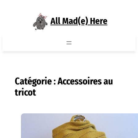
Aller
au
All Mad(e) Here
contenu
Catégorie :
Accessoires au
tricot