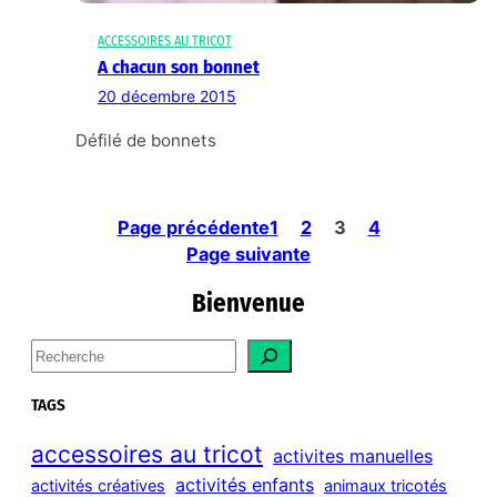
ACCESSOIRES AU TRICOT
A chacun son bonnet
20 décembre 2015
Défilé de bonnets
Page précédente
1
2
3
4
Page suivante
Bienvenue
S
e
a
TAGS
r
c
accessoires au tricot
activites manuelles
h
activités enfants
activités créatives
animaux tricotés