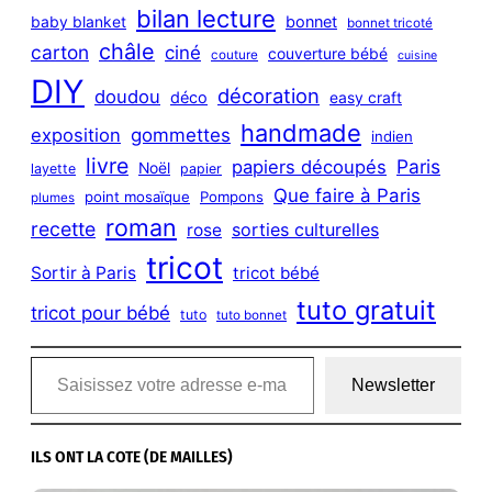
bilan lecture
bonnet
baby blanket
bonnet tricoté
châle
carton
ciné
couverture bébé
couture
cuisine
DIY
décoration
doudou
déco
easy craft
handmade
exposition
gommettes
indien
livre
Paris
papiers découpés
Noël
layette
papier
Que faire à Paris
point mosaïque
Pompons
plumes
roman
recette
sorties culturelles
rose
tricot
Sortir à Paris
tricot bébé
tuto gratuit
tricot pour bébé
tuto
tuto bonnet
Saisissez votre adresse e-mail…
Newsletter
ILS ONT LA COTE (DE MAILLES)