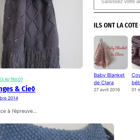
ILS ONT LA COTE 
Baby Blanket
Cou
ES AU TRICOT
de Clara
béb
nges & Cie◊
27 avril 2016
01 
bre 2014
nce à l’épreuve…