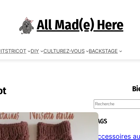
All Mad(e) Here
ITS
TRICOT
DIY
CULTUREZ-VOUS
BACKSTAGE
Bi
ot
S
e
a
TAGS
r
c
accessoires au