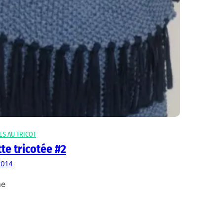
ES AU TRICOT
te tricotée #2
 2014
me