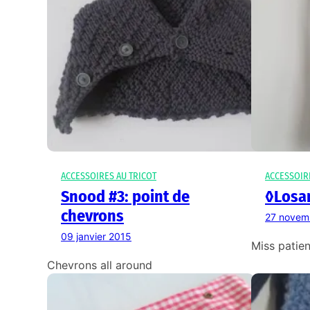
ACCESSOIRES AU TRICOT
ACCESSOIR
Snood #3: point de
◊Losa
chevrons
27 novem
09 janvier 2015
Miss patie
Chevrons all around