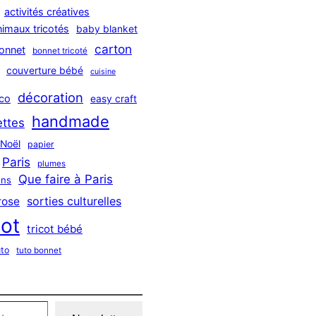
activités créatives
nimaux tricotés
baby blanket
carton
onnet
bonnet tricoté
couverture bébé
cuisine
décoration
co
easy craft
handmade
ttes
Noël
papier
Paris
plumes
Que faire à Paris
ns
sorties culturelles
rose
cot
tricot bébé
uto
tuto bonnet