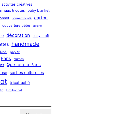
activités créatives
nimaux tricotés
baby blanket
carton
onnet
bonnet tricoté
couverture bébé
cuisine
décoration
co
easy craft
handmade
ttes
Noël
papier
Paris
plumes
Que faire à Paris
ns
sorties culturelles
rose
cot
tricot bébé
uto
tuto bonnet