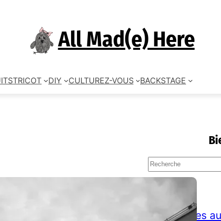
All Mad(e) Here
ITS
TRICOT
DIY
CULTUREZ-VOUS
BACKSTAGE
Bi
S
e
a
TAGS
r
c
accessoires au