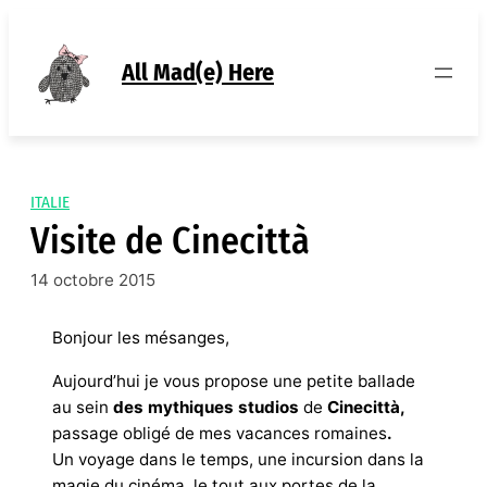
Aller
au
contenu
All Mad(e) Here
ITALIE
Visite de Cinecittà
14 octobre 2015
Bonjour les mésanges,
Aujourd’hui je vous propose une petite ballade
au sein
des mythiques studios
de
Cinecittà,
passage obligé de mes vacances romaines
.
Un voyage dans le temps, une incursion dans la
magie du cinéma, le tout aux portes de la