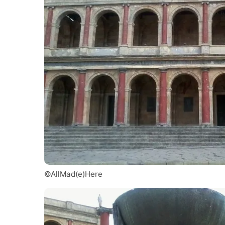
©AllMad(e)Here