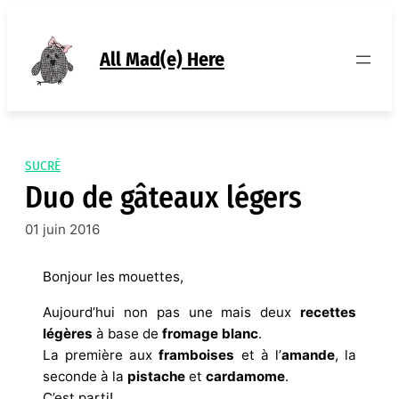
Aller
au
contenu
All Mad(e) Here
SUCRÉ
Duo de gâteaux légers
01 juin 2016
Bonjour les mouettes,
Aujourd’hui non pas une mais deux
recettes
légères
à base de
fromage blanc
.
La première aux
framboises
et à l’
amande
, la
seconde à la
pistache
et
cardamome
.
C’est parti!