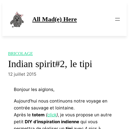
Aller
au
contenu
All Mad(e) Here
BRICOLAGE
Indian spirit#2, le tipi
12 juillet 2015
Bonjour les aiglons,
Aujourd’hui nous continuons notre voyage en
contrée sauvage et lointaine.
Après le
totem
(
click
)
, je vous propose un autre
petit
DIY
d’inspiration indienne
qui vous
permettra de réaliser un
tipi
avec 4 pics à