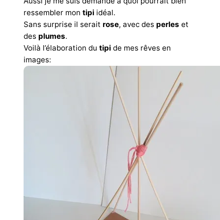
Aussi je me suis demandé à quoi pourrait bien
ressembler mon
tipi
idéal.
Sans surprise il serait
rose
, avec des
perles
et
des
plumes
.
Voilà l’élaboration du
tipi
de mes rêves en
images: