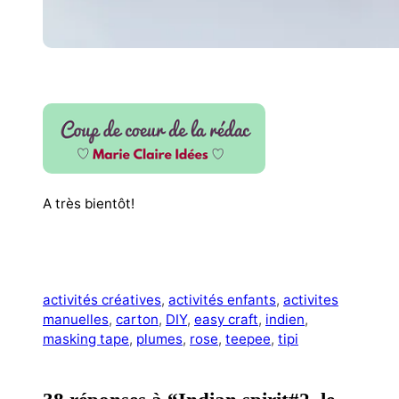
A très bientôt!
activités créatives
, 
activités enfants
, 
activites
manuelles
, 
carton
, 
DIY
, 
easy craft
, 
indien
, 
masking tape
, 
plumes
, 
rose
, 
teepee
, 
tipi