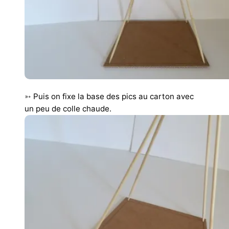
➳
Puis on fixe la base des pics au carton avec
un peu de colle chaude.