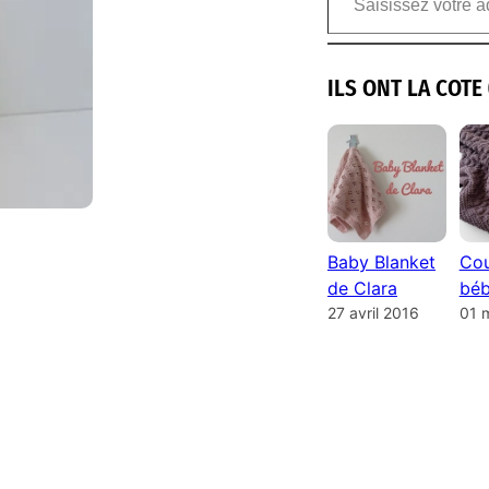
ILS ONT LA COTE 
Baby Blanket
Cou
de Clara
béb
27 avril 2016
01 