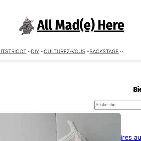
All Mad(e) Here
ITS
TRICOT
DIY
CULTUREZ-VOUS
BACKSTAGE
Bi
S
e
a
TAGS
r
c
accessoires au