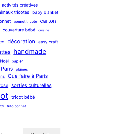
activités créatives
nimaux tricotés
baby blanket
carton
onnet
bonnet tricoté
couverture bébé
cuisine
décoration
co
easy craft
handmade
ttes
Noël
papier
Paris
plumes
Que faire à Paris
ns
sorties culturelles
rose
cot
tricot bébé
uto
tuto bonnet