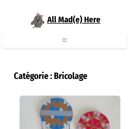
Aller
au
All Mad(e) Here
contenu
Catégorie :
Bricolage