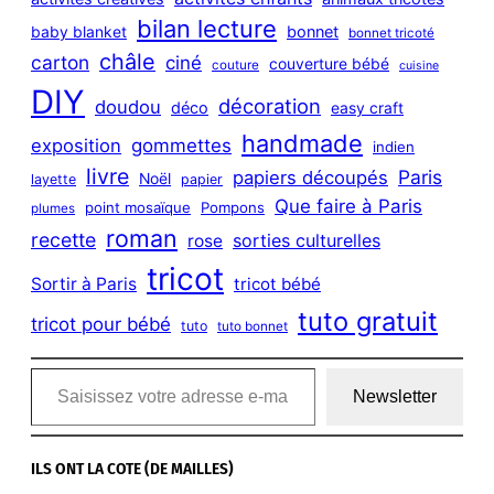
bilan lecture
bonnet
baby blanket
bonnet tricoté
châle
carton
ciné
couverture bébé
couture
cuisine
DIY
décoration
doudou
déco
easy craft
handmade
exposition
gommettes
indien
livre
Paris
papiers découpés
Noël
layette
papier
Que faire à Paris
point mosaïque
Pompons
plumes
roman
recette
sorties culturelles
rose
tricot
Sortir à Paris
tricot bébé
tuto gratuit
tricot pour bébé
tuto
tuto bonnet
Saisissez votre adresse e-mail…
Newsletter
ILS ONT LA COTE (DE MAILLES)