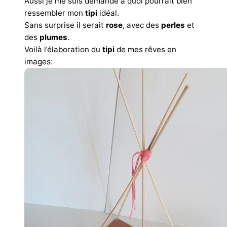
Aussi je me suis demandé à quoi pourrait bien
ressembler mon
tipi
idéal.
Sans surprise il serait
rose
, avec des
perles
et
des
plumes
.
Voilà l’élaboration du
tipi
de mes rêves en
images: