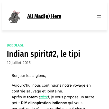
Aller
au
contenu
All Mad(e) Here
BRICOLAGE
Indian spirit#2, le tipi
12 juillet 2015
Bonjour les aiglons,
Aujourd’hui nous continuons notre voyage en
contrée sauvage et lointaine.
Après le
totem
(
click
)
, je vous propose un autre
petit
DIY
d’inspiration indienne
qui vous
permettra de réaliser un
tipi
avec 4 pics à