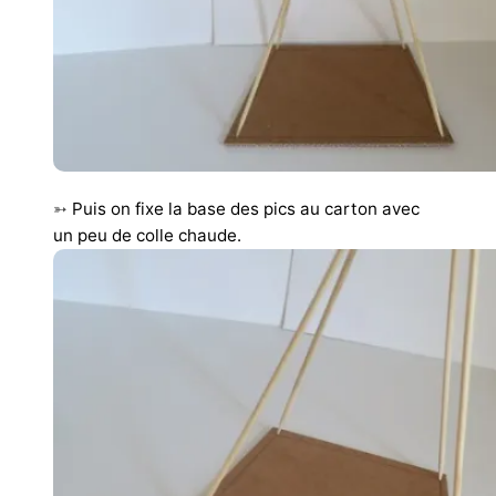
➳
Puis on fixe la base des pics au carton avec
un peu de colle chaude.