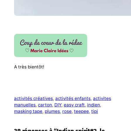
A très bientôt!
activités créatives
, 
activités enfants
, 
activites
manuelles
, 
carton
, 
DIY
, 
easy craft
, 
indien
, 
masking tape
, 
plumes
, 
rose
, 
teepee
, 
tipi