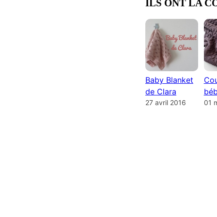
ILS ONT LA C
Baby Blanket
Cou
de Clara
béb
27 avril 2016
01 