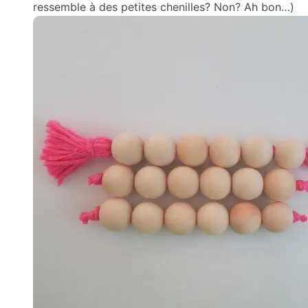
ressemble à des petites chenilles? Non? Ah bon…)