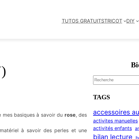
TUTOS GRATUITS
TRICOT
DIY
Bi
)
S
e
a
TAGS
r
c
accessoires au
e mes basiques à savoir du
rose
, des
h
activites manuelles
activités enfants
a
tériel à savoir des perles et une
bilan lecture
b