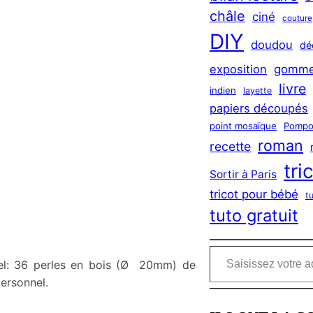
châle
ciné
couture
DIY
doudou
dé
exposition
gomme
livre
indien
layette
papiers découpés
point mosaïque
Pompo
roman
recette
tri
Sortir à Paris
tricot pour bébé
t
tuto gratuit
Saisissez votre adresse e-mail…
iel: 36 perles en bois (Ø 20mm) de
ersonnel.