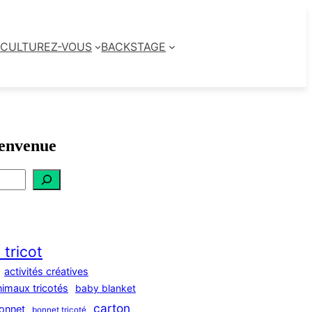
CULTUREZ-VOUS
BACKSTAGE
envenue
 tricot
activités créatives
nimaux tricotés
baby blanket
carton
onnet
bonnet tricoté