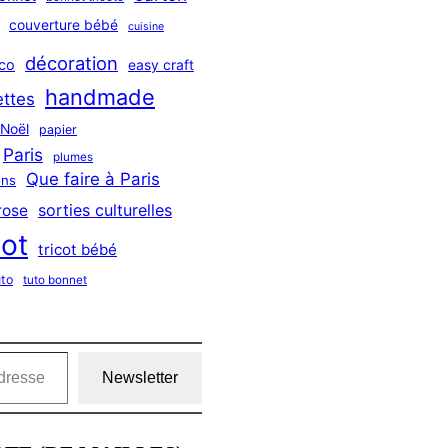
couverture bébé
cuisine
décoration
co
easy craft
handmade
ttes
Noël
papier
Paris
plumes
Que faire à Paris
ns
sorties culturelles
rose
cot
tricot bébé
uto
tuto bonnet
Newsletter