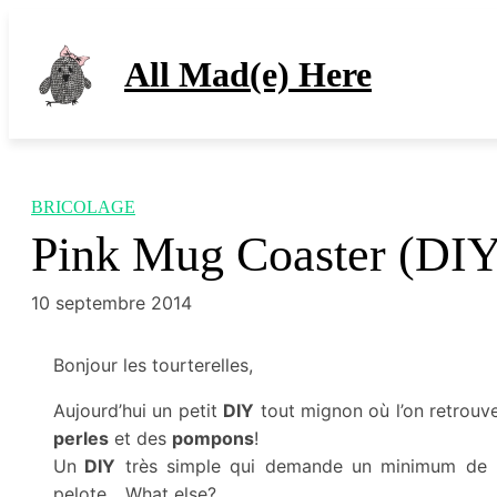
Aller
au
All Mad(e) Here
contenu
BRICOLAGE
Pink Mug Coaster (DIY
10 septembre 2014
Bonjour les tourterelles,
Aujourd’hui un petit
DIY
tout mignon où l’on retrouv
perles
et des
pompons
!
Un
DIY
très simple qui demande un minimum de ma
pelote….What else?