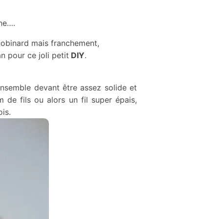
ine….
 snobinard mais franchement,
 pour ce joli petit
DIY
.
L’ensemble devant être assez solide et
m de fils ou alors un fil super épais,
is.