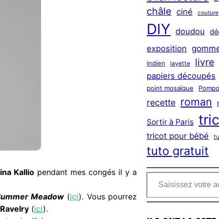
châle
ciné
couture
DIY
doudou
dé
exposition
gomme
livre
indien
layette
papiers découpés
point mosaïque
Pompo
roman
recette
tri
Sortir à Paris
tricot pour bébé
t
tuto gratuit
Saisissez votre adresse e-mail…
ina Kallio
pendant mes congés il y a
Summer Meadow
(
ici
). Vous pourrez
Ravelry
(
ici
).