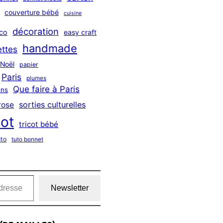
couverture bébé
cuisine
décoration
co
easy craft
handmade
ttes
Noël
papier
Paris
plumes
Que faire à Paris
ns
sorties culturelles
rose
cot
tricot bébé
uto
tuto bonnet
Newsletter