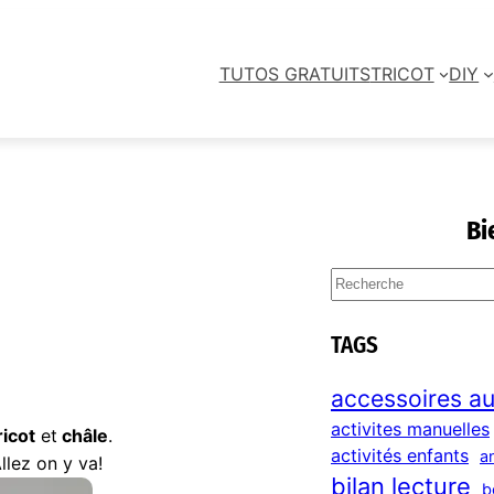
TUTOS GRATUITS
TRICOT
DIY
Bi
S
e
a
TAGS
r
c
accessoires au
h
activites manuelles
ricot
et
châle
.
activités enfants
a
lez on y va!
bilan lecture
b