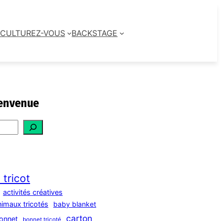
CULTUREZ-VOUS
BACKSTAGE
envenue
 tricot
activités créatives
nimaux tricotés
baby blanket
carton
onnet
bonnet tricoté