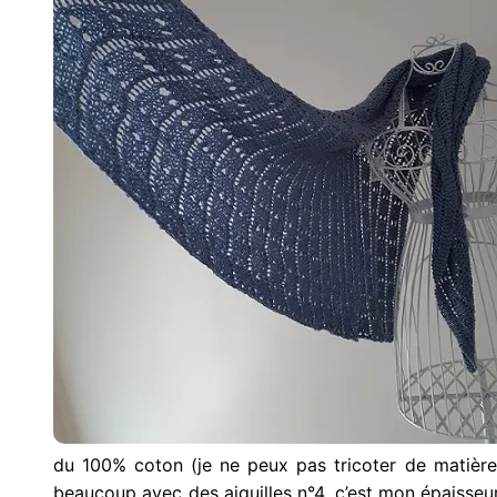
du 100% coton (je ne peux pas tricoter de matières 
beaucoup avec des aiguilles n°4, c’est mon épaisseur