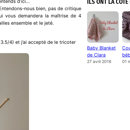
ILS ONT LA COTE 
 entends d’ici…
Entendons-nous bien, pas de critique
 qui vous demandera la maîtrise de 4
illes ensemble et le jeté.
3.5/4) et j’ai accepté de le tricoter
Baby Blanket
Cou
de Clara
béb
27 avril 2016
01 