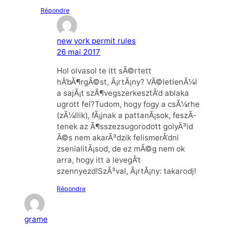
Répondre
new york permit rules
26 mai 2017
Hol olvasol te itt sÃ©rtett
hÅ‘bÃ¶rgÃ©st, Ã¡rtÃ¡ny? VÃ©letlenÃ¼l
a sajÃ¡t szÃ¶vegszerkesztÅ‘d ablaka
ugrott fel?Tudom, hogy fogy a csÃ¼rhe
(zÃ¼llik), fÃ¡jnak a pattanÃ¡sok, feszÃ­
tenek az Ã¶sszezsugorodott golyÃ³id
Ã©s nem akarÃ³dzik felismerÅ‘dni
zsenialitÃ¡sod, de ez mÃ©g nem ok
arra, hogy itt a levegÅ‘t
szennyezd!SzÃ³val, Ã¡rtÃ¡ny: takarodj!
Répondre
grame