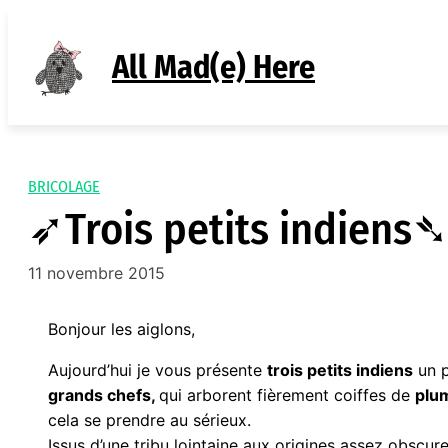
Aller
au
All Mad(e) Here
contenu
BRICOLAGE
➶Trois petits indiens
11 novembre 2015
Bonjour les aiglons,
Aujourd’hui je vous présente
trois petits indiens
un p
grands chefs,
qui arborent fièrement coiffes de
plu
cela se prendre au sérieux.
Issus d’une tribu lointaine aux origines assez obscur