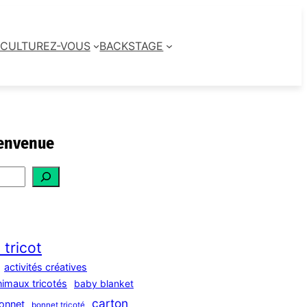
CULTUREZ-VOUS
BACKSTAGE
envenue
 tricot
activités créatives
nimaux tricotés
baby blanket
carton
onnet
bonnet tricoté