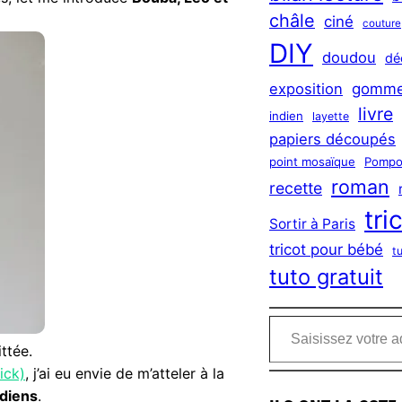
châle
ciné
couture
DIY
doudou
dé
exposition
gomme
livre
indien
layette
papiers découpés
point mosaïque
Pompo
roman
recette
tri
Sortir à Paris
tricot pour bébé
t
tuto gratuit
Saisissez votre adresse e-mail…
ttée.
ick)
, j’ai eu envie de m’atteler à la
ndiens
.