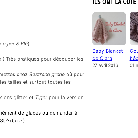
ILS ONT LA COTE 
ougier & Plé
)
Baby Blanket
Cou
de Clara
béb
e
( Très pratiques pour découper les
27 avril 2016
01 
mmettes chez
Søstrene grene
où pour
es tailles et surtout toutes les
sions glitter et
Tiger
pour la version
mément de glaces ou demander à
u St△rbuck)