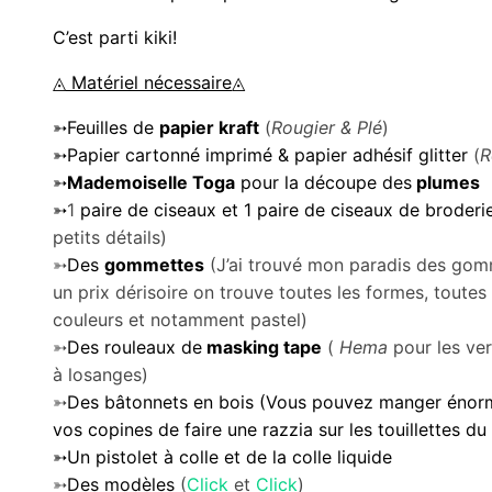
C’est parti kiki!
◬
Matériel nécessaire
◬
➳Feuilles de
papier kraft
(
Rougier & Plé
)
➳Papier cartonné imprimé & papier adhésif glitter
(
R
➳
Mademoiselle Toga
pour la découpe des
plumes
➳
1
paire de ciseaux et 1 paire de ciseaux de broderi
petits détails)
➳
Des
gommettes
(J’ai trouvé mon paradis des go
un prix dérisoire on trouve toutes les formes, toutes l
couleurs et notamment pastel)
➳
Des rouleaux de
masking tape
(
Hema
pour les ver
à losanges)
➳
Des bâtonnets en bois (Vous pouvez manger énor
vos copines de faire une razzia sur les touillettes d
➳Un pistolet à colle et de la colle liquide
➳
Des modèles
(
Click
et
Click
)