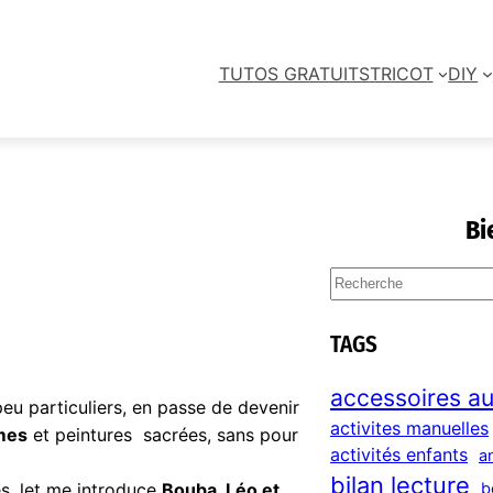
TUTOS GRATUITS
TRICOT
DIY
Bi
➴
S
e
a
TAGS
r
c
accessoires au
eu particuliers, en passe de devenir
h
activites manuelles
mes
et peintures sacrées, sans pour
activités enfants
a
bilan lecture
b
es, let me introduce
Bouba, Léo et