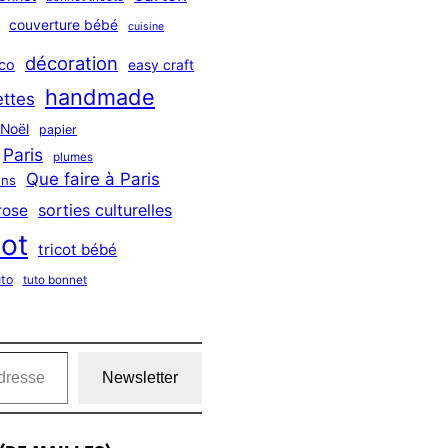
couverture bébé
cuisine
décoration
co
easy craft
handmade
ttes
Noël
papier
Paris
plumes
Que faire à Paris
ns
sorties culturelles
rose
cot
tricot bébé
uto
tuto bonnet
Newsletter