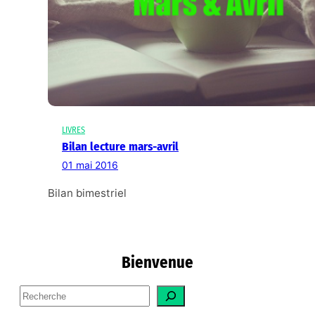
LIVRES
Bilan lecture mars-avril
01 mai 2016
Bilan bimestriel
Bienvenue
S
e