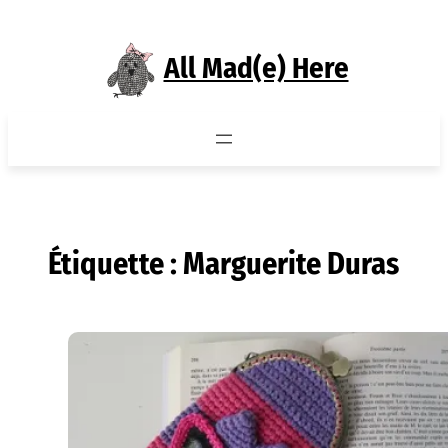
Aller
au
All Mad(e) Here
contenu
Étiquette :
Marguerite Duras