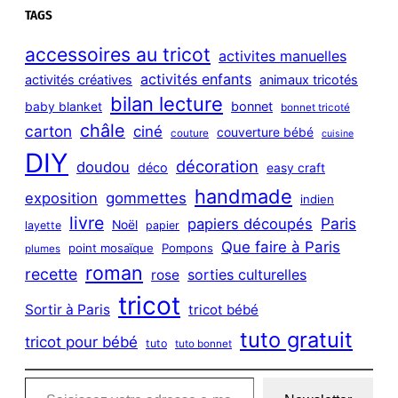
a
TAGS
r
c
accessoires au tricot
activites manuelles
h
activités enfants
activités créatives
animaux tricotés
bilan lecture
bonnet
baby blanket
bonnet tricoté
châle
carton
ciné
couverture bébé
couture
cuisine
DIY
décoration
doudou
déco
easy craft
handmade
exposition
gommettes
indien
livre
Paris
papiers découpés
Noël
layette
papier
Que faire à Paris
point mosaïque
Pompons
plumes
roman
recette
sorties culturelles
rose
tricot
Sortir à Paris
tricot bébé
tuto gratuit
tricot pour bébé
tuto
tuto bonnet
Saisissez votre adresse e-mail…