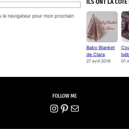
ILS ONT LA COTE 
s le navigateur pour mon prochain
Baby Blanket
Cou
de Clara
béb
27 avril 2016
01 
FOLLOW ME
Instagram
Pinterest
E-mail