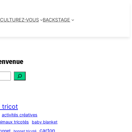
CULTUREZ-VOUS
BACKSTAGE
envenue
 tricot
activités créatives
nimaux tricotés
baby blanket
carton
onnet
bonnet tricoté