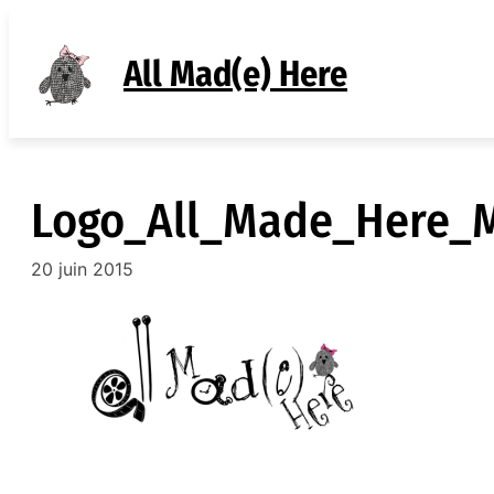
Aller
au
All Mad(e) Here
contenu
Logo_All_Made_Here_
20 juin 2015