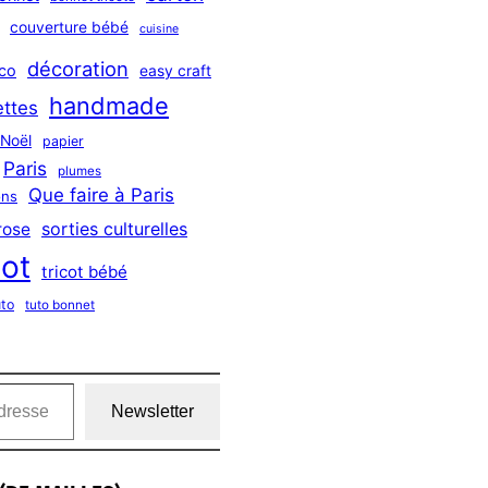
couverture bébé
cuisine
décoration
co
easy craft
handmade
ttes
Noël
papier
Paris
plumes
Que faire à Paris
ns
sorties culturelles
rose
cot
tricot bébé
uto
tuto bonnet
Newsletter