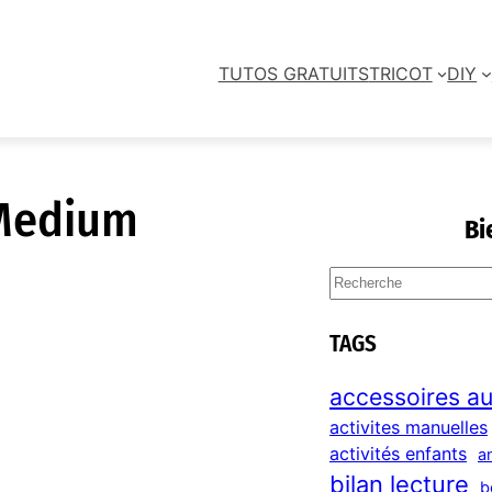
TUTOS GRATUITS
TRICOT
DIY
Medium
Bi
S
e
a
TAGS
r
c
accessoires au
h
activites manuelles
activités enfants
a
bilan lecture
b