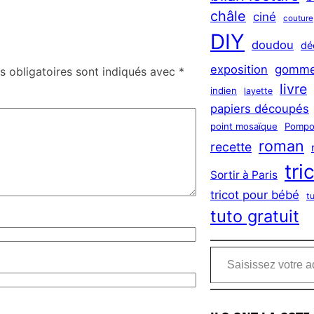
châle
ciné
couture
DIY
doudou
dé
exposition
gomme
 obligatoires sont indiqués avec
*
livre
indien
layette
papiers découpés
point mosaïque
Pompo
roman
recette
tri
Sortir à Paris
tricot pour bébé
t
tuto gratuit
Saisissez votre adresse e-mail…