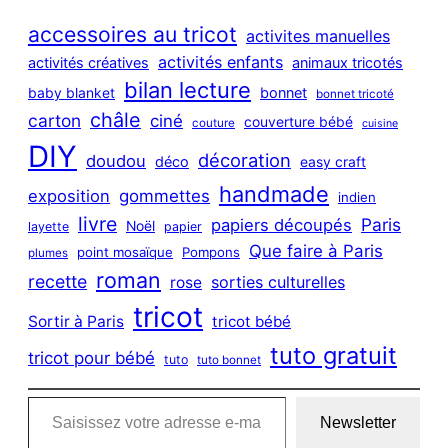
r
c
accessoires au tricot
activites manuelles
h
activités enfants
activités créatives
animaux tricotés
bilan lecture
bonnet
baby blanket
bonnet tricoté
châle
carton
ciné
couverture bébé
couture
cuisine
DIY
décoration
doudou
déco
easy craft
handmade
exposition
gommettes
indien
livre
Paris
papiers découpés
Noël
layette
papier
Que faire à Paris
point mosaïque
Pompons
plumes
roman
recette
sorties culturelles
rose
tricot
Sortir à Paris
tricot bébé
tuto gratuit
tricot pour bébé
tuto
tuto bonnet
Saisissez votre adresse e-mail…
Newsletter