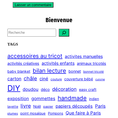
Bienvenue
S
e
a
TAGS
r
c
accessoires au tricot
activites manuelles
h
activités enfants
activités créatives
animaux tricotés
bilan lecture
bonnet
baby blanket
bonnet tricoté
châle
carton
ciné
couverture bébé
couture
cuisine
DIY
décoration
doudou
déco
easy craft
handmade
exposition
gommettes
indien
livre
Paris
papiers découpés
Noël
layette
papier
Que faire à Paris
point mosaïque
Pompons
plumes