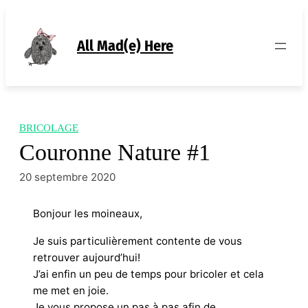
Aller
au
contenu
All Mad(e) Here
BRICOLAGE
Couronne Nature #1
20 septembre 2020
Bonjour les moineaux,
Je suis particulièrement contente de vous
retrouver aujourd’hui!
J’ai enfin un peu de temps pour bricoler et cela
me met en joie.
Je vous propose un pas à pas afin de