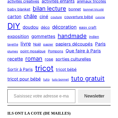
activités enfants
activités créatives
animaux tricotés
bilan lecture
bonnet
baby blanket
bonnet tricoté
châle
carton
ciné
couverture bébé
couture
cuisine
DIY
décoration
doudou
déco
easy craft
handmade
exposition
gommettes
indien
livre
Paris
papiers découpés
Noël
layette
papier
Que faire à Paris
point mosaïque
Pompons
plumes
roman
recette
sorties culturelles
rose
tricot
Sortir à Paris
tricot bébé
tuto gratuit
tricot pour bébé
tuto
tuto bonnet
Saisissez votre adresse e-mail…
Newsletter
ILS ONT LA COTE (DE MAILLES)