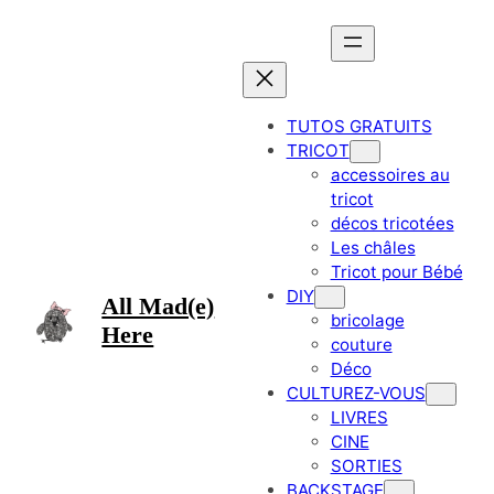
Aller
au
contenu
TUTOS GRATUITS
TRICOT
accessoires au
tricot
décos tricotées
Les châles
Tricot pour Bébé
DIY
All Mad(e)
bricolage
Here
couture
Déco
CULTUREZ-VOUS
LIVRES
CINE
SORTIES
BACKSTAGE