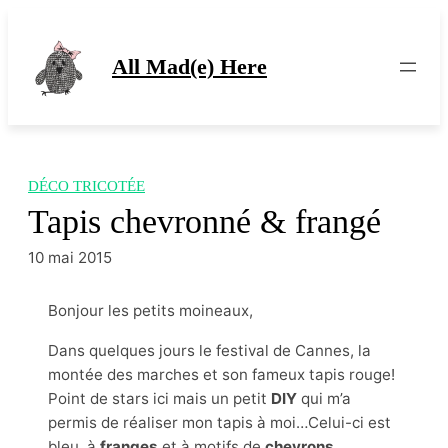
Aller
au
contenu
All Mad(e) Here
DÉCO TRICOTÉE
Tapis chevronné & frangé
10 mai 2015
Bonjour les petits moineaux,
Dans quelques jours le festival de Cannes, la
montée des marches et son fameux tapis rouge!
Point de stars ici mais un petit
DIY
qui m’a
permis de réaliser mon tapis à moi…Celui-ci est
bleu, à
franges
et à motifs de
chevrons
.