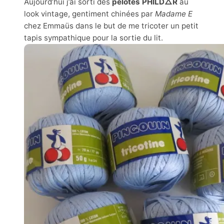
Aujourd’hui j’ai sorti des
pelotes
PHILD△R
au
look vintage, gentiment chinées par
Madame E
chez Emmaüs dans le but de me tricoter un petit
tapis sympathique pour la sortie du lit.