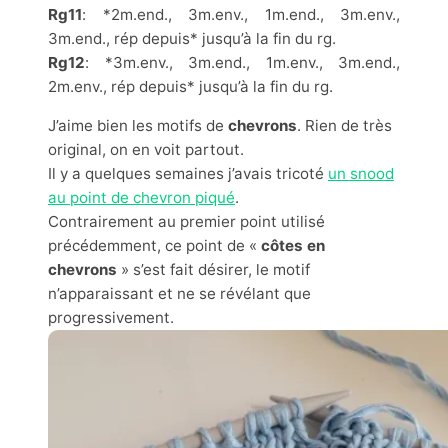
Rg11
: *2m.end., 3m.env., 1m.end., 3m.env.,
3m.end., rép depuis* jusqu’à la fin du rg.
Rg12
: *3m.env., 3m.end., 1m.env., 3m.end.,
2m.env., rép depuis* jusqu’à la fin du rg.
J’aime bien les motifs de
chevrons
. Rien de très
original, on en voit partout.
Il y a quelques semaines j’avais tricoté
un snood
au point de chevron piqué
.
Contrairement au premier point utilisé
précédemment, ce point de «
côtes en
chevrons
» s’est fait désirer, le motif
n’apparaissant et ne se révélant que
progressivement.