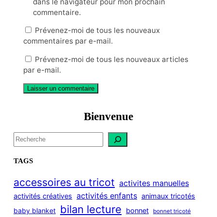
dans le navigateur pour mon prochain
commentaire.
Prévenez-moi de tous les nouveaux
commentaires par e-mail.
Prévenez-moi de tous les nouveaux articles
par e-mail.
Bienvenue
S
e
a
TAGS
r
c
accessoires au tricot
activites manuelles
h
activités enfants
activités créatives
animaux tricotés
bilan lecture
bonnet
baby blanket
bonnet tricoté