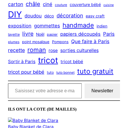
châle
carton
ciné
couverture bébé
couture
cuisine
DIY
décoration
doudou
déco
easy craft
handmade
exposition
gommettes
indien
livre
Paris
papiers découpés
Noël
layette
papier
Que faire à Paris
point mosaïque
Pompons
plumes
roman
recette
sorties culturelles
rose
tricot
Sortir à Paris
tricot bébé
tuto gratuit
tricot pour bébé
tuto
tuto bonnet
Saisissez votre adresse e-mail…
Newsletter
ILS ONT LA COTE (DE MAILLES)
Baby Blanket de Clara