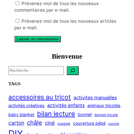
Prévenez-moi de tous les nouveaux
commentaires par e-mail.
Prévenez-moi de tous les nouveaux articles
par e-mail.
Bienvenue
S
e
a
TAGS
r
c
accessoires au tricot
activites manuelles
h
activités enfants
activités créatives
animaux tricotés
bilan lecture
bonnet
baby blanket
bonnet tricoté
châle
carton
ciné
couverture bébé
couture
cuisine
DIY